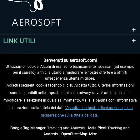
LINK UTILI
Benvenuti su aerosoft.com!
Utilizziamo i cookie. Alcuni di essi sono tecnicamente necessari (ad esempio
per il carrello), altri ci aiutano a migliorare le nostre offerte e a offrirti
un'esperienza utente migliore.
Accetti i seguenti cookie facendo clic su Accetta tutto. Ulteriori informazioni
sono disponibili nelle impostazioni sulla privacy, dove è anche possibile
RECEDERE DAL CONTRATTO
modificare la selezione in qualsiasi momento. Vai alla pagina con l'informativa
dichiarazione sulla tutela dei dati.
Visualizza la nostra dichiarazione per la
INFORMAZIONI
dichiarazione sulla tutela dei dati.
NON PERDETEVI LE ULTIME NOTIZIE
Google Tag Manager:
Tracking and Analysis ,
Meta Pixel:
Tracking and
Analysis ,
OpenStreetMap:
Misc