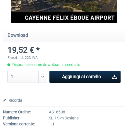
FSDG - Cusco MSFS
Sierrasim Simulation - SKMD 
Herrera...
Download
18,30 € *
13,42 € *
19,52 € *
Prezzi incl. 22% IVA
Disponibile come download immediato
Aggiungi al carrello
Ricorda
Numero Ordine:
AS16508
Publisher:
SLH Sim Designs
Versione corrente:
1.1