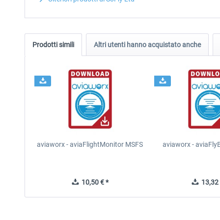
Prodotti simili
Altri utenti hanno acquistato anche
aviaworx - aviaFlightMonitor MSFS
aviaworx - aviaFl
10,50 € *
13,32 