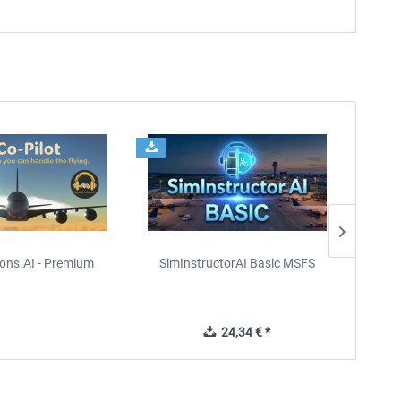
ions.AI - Premium
SimInstructorAI Basic MSFS
Si
24,34 € *