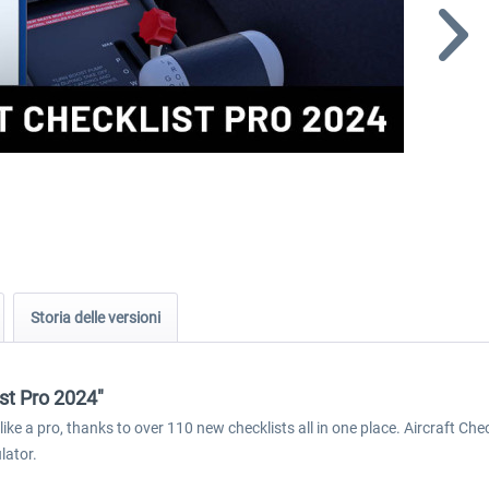
Storia delle versioni
ist Pro 2024"
 like a pro, thanks to over 110 new checklists all in one place. Aircraft Che
lator.