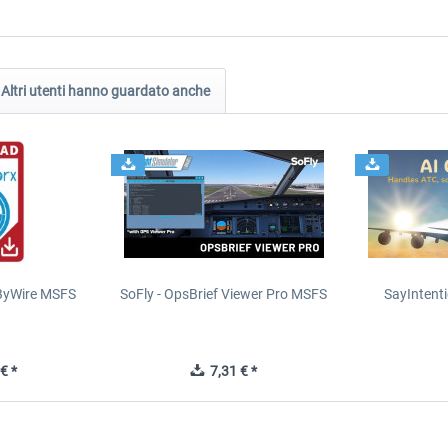
Altri utenti hanno guardato anche
yByWire MSFS
SoFly - OpsBrief Viewer Pro MSFS
SayIntent
€ *
7,31 € *