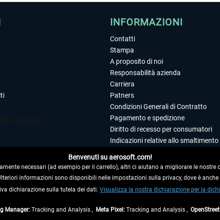
I
INFORMAZIONI
Contatti
Stampa
A proposito di noi
Responsabilità azienda
Carriera
ti
Patners
Condizioni Generali di Contratto
Pagamento e spedizione
Diritto di recesso per consumatori
Indicazioni relative allo smaltimento 
Dichiarazione sulla tutela dei dati
Benvenuti su aerosoft.com!
Editoriale
amente necessari (ad esempio per il carrello), altri ci aiutano a migliorare le nostre of
 Ulteriori informazioni sono disponibili nelle impostazioni sulla privacy, dove è anch
iva dichiarazione sulla tutela dei dati.
 DAL CONTRATTO
Visualizza la nostra dichiarazione per la dichi
ag Manager:
Tracking and Analysis ,
Meta Pixel:
Tracking and Analysis ,
OpenStree