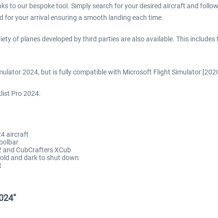
nks to our bespoke tool. Simply search for your desired aircraft and follo
d for your arrival ensuring a smooth landing each time.
riety of planes developed by third parties are also available. This includ
mulator 2024, but is fully compatible with Microsoft Flight Simulator [202
klist Pro 2024.
4 aircraft
toolbar
52 and CubCrafters XCub
 cold and dark to shut down
t
2024"