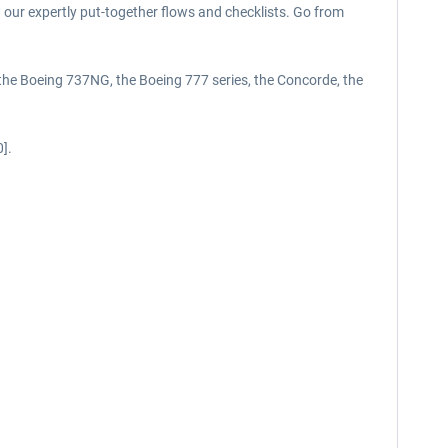
w our expertly put-together flows and checklists. Go from
es the Boeing 737NG, the Boeing 777 series, the Concorde, the
0].