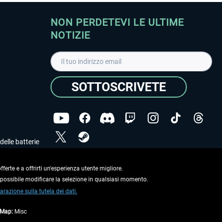
NON PERDETEVI LE ULTIME
NOTIZIE
SOTTOSCRIVETE
delle batterie
Ho letto l'informativa sulla
dichiarazione sulla tutela
dei dati
.
ferte e a offrirti un'esperienza utente migliore.
e possibile modificare la selezione in qualsiasi momento.
Copyright © Aerosoft GmbH. Tutti i diritti riservati.
arazione sulla tutela dei dati.
tMap:
Misc