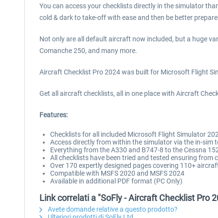
You can access your checklists directly in the simulator tha
cold & dark to take-off with ease and then be better prepare
Not only are all default aircraft now included, but a huge va
Comanche 250, and many more.
Aircraft Checklist Pro 2024 was built for Microsoft Flight Si
Get all aircraft checklists, all in one place with Aircraft Chec
Features:
Checklists for all included Microsoft Flight Simulator 202
Access directly from within the simulator via the in-sim 
Everything from the A330 and B747-8 to the Cessna 1
All checklists have been tried and tested ensuring from
Over 170 expertly designed pages covering 110+ aircraf
Compatible with MSFS 2020 and MSFS 2024
Available in additional PDF format (PC Only)
Link correlati a "SoFly - Aircraft Checklist Pro 
Avete domande relative a questo prodotto?
Ulteriori prodotti di SoFly Ltd