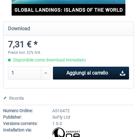
Perfect Flight - Flying Germany MSFS
Perfect Flight - FS Explorer -
Download
Italy MSFS
7,31 € *
15,25 € *
17,69 € *
Prezzi incl. 22% IVA
Disponibile come download immediato
Aggiungi al carrello
Ricorda
Numero Ordine:
AS16472
Publisher:
SoFly Ltd
Versione corrente:
1.0.0
Installation via: