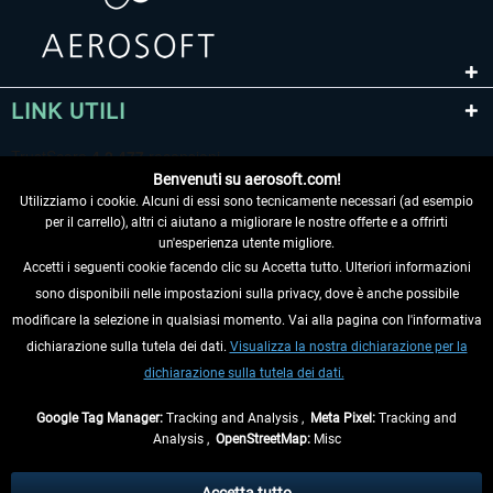
LINK UTILI
Benvenuti su aerosoft.com!
Utilizziamo i cookie. Alcuni di essi sono tecnicamente necessari (ad esempio
per il carrello), altri ci aiutano a migliorare le nostre offerte e a offrirti
un'esperienza utente migliore.
Accetti i seguenti cookie facendo clic su Accetta tutto. Ulteriori informazioni
sono disponibili nelle impostazioni sulla privacy, dove è anche possibile
RECEDERE DAL CONTRATTO
modificare la selezione in qualsiasi momento. Vai alla pagina con l'informativa
dichiarazione sulla tutela dei dati.
Visualizza la nostra dichiarazione per la
INFORMAZIONI
dichiarazione sulla tutela dei dati.
NON PERDETEVI LE ULTIME NOTIZIE
Google Tag Manager:
Tracking and Analysis ,
Meta Pixel:
Tracking and
Analysis ,
OpenStreetMap:
Misc
* Tutti i prezzi sono indicati al netto di Iva e
spese di spedizione
ed
eventualmente le spese di spedizione, se non diversamente descritto.