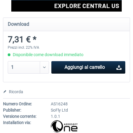
Perfect Flight - Flying Germany MSFS
Perfect Flight - FS Explorer -
Download
Italy MSFS
7,31 € *
15,25 € *
17,69 € *
Prezzi incl. 22% IVA
Disponibile come download immediato
Aggiungi al carrello
Ricorda
Numero Ordine:
AS16248
Publisher:
SoFly Ltd
Versione corrente:
1.0.1
Installation via: