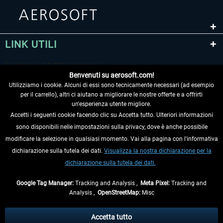
LINK UTILI
Benvenuti su aerosoft.com!
Utilizziamo i cookie. Alcuni di essi sono tecnicamente necessari (ad esempio
per il carrello), altri ci aiutano a migliorare le nostre offerte e a offrirti
un'esperienza utente migliore.
Accetti i seguenti cookie facendo clic su Accetta tutto. Ulteriori informazioni
sono disponibili nelle impostazioni sulla privacy, dove è anche possibile
RECEDERE DAL CONTRATTO
modificare la selezione in qualsiasi momento. Vai alla pagina con l'informativa
dichiarazione sulla tutela dei dati.
Visualizza la nostra dichiarazione per la
INFORMAZIONI
dichiarazione sulla tutela dei dati.
NON PERDETEVI LE ULTIME NOTIZIE
Google Tag Manager:
Tracking and Analysis ,
Meta Pixel:
Tracking and
Analysis ,
OpenStreetMap:
Misc
* Tutti i prezzi sono indicati al netto di Iva e
spese di spedizione
ed
eventualmente le spese di spedizione, se non diversamente descritto.
Accetta tutto