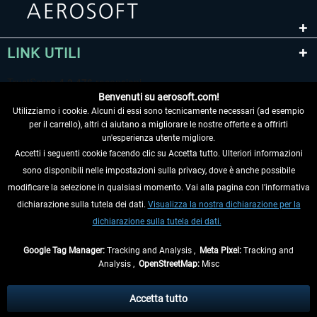
LINK UTILI
Benvenuti su aerosoft.com!
Utilizziamo i cookie. Alcuni di essi sono tecnicamente necessari (ad esempio
per il carrello), altri ci aiutano a migliorare le nostre offerte e a offrirti
un'esperienza utente migliore.
Accetti i seguenti cookie facendo clic su Accetta tutto. Ulteriori informazioni
sono disponibili nelle impostazioni sulla privacy, dove è anche possibile
RECEDERE DAL CONTRATTO
modificare la selezione in qualsiasi momento. Vai alla pagina con l'informativa
dichiarazione sulla tutela dei dati.
Visualizza la nostra dichiarazione per la
INFORMAZIONI
dichiarazione sulla tutela dei dati.
NON PERDETEVI LE ULTIME NOTIZIE
Google Tag Manager:
Tracking and Analysis ,
Meta Pixel:
Tracking and
Analysis ,
OpenStreetMap:
Misc
* Tutti i prezzi sono indicati al netto di Iva e
spese di spedizione
ed
eventualmente le spese di spedizione, se non diversamente descritto.
Accetta tutto
** Riguarda le spedizioni al di fuori della Germania, i tempi di consegna per le