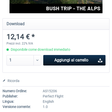
Perfect Flight - Flying Germany MSFS
Perfect Flight - FS Explorer -
Download
Italy MSFS
12,14 € *
15,25 € *
17,69 € *
Prezzi incl. 22% IVA
Disponibile come download immediato
Aggiungi al carrello
Ricorda
Numero Ordine:
AS15206
Publisher:
Perfect Flight
Lingua:
English
Versione corrente:
1.0