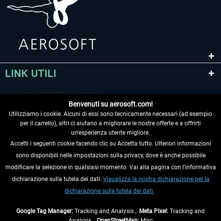
LINK UTILI
Benvenuti su aerosoft.com!
Utilizziamo i cookie. Alcuni di essi sono tecnicamente necessari (ad esempio
per il carrello), altri ci aiutano a migliorare le nostre offerte e a offrirti
un'esperienza utente migliore.
Accetti i seguenti cookie facendo clic su Accetta tutto. Ulteriori informazioni
sono disponibili nelle impostazioni sulla privacy, dove è anche possibile
RECEDERE DAL CONTRATTO
modificare la selezione in qualsiasi momento. Vai alla pagina con l'informativa
dichiarazione sulla tutela dei dati.
Visualizza la nostra dichiarazione per la
INFORMAZIONI
dichiarazione sulla tutela dei dati.
NON PERDETEVI LE ULTIME NOTIZIE
Google Tag Manager:
Tracking and Analysis ,
Meta Pixel:
Tracking and
Analysis ,
OpenStreetMap:
Misc