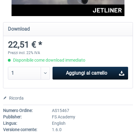
Perfect Flight - Flying Germany MSFS
Perfect Flight - FS Explorer -
Download
Italy MSFS
22,51 € *
15,25 € *
17,69 € *
Prezzi incl. 22% IVA
Disponibile come download immediato
Aggiungi al carrello
Ricorda
Numero Ordine:
AS15467
Publisher:
FS Academy
Lingua:
English
Versione corrente:
1.6.0