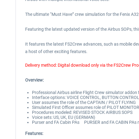
The ultimate “Must Have” crew simulation for the Fenix A32
Featuring the latest updated version of the Airbus SOPs, th
It features the latest FS2Crew advances, such as mobile dev
a host of other exciting features.
Delivery method: Digital download only via the FS2Crew Pr
Overview:
Professional Airbus airline Flight Crew simulator addon 
Interface options: VOICE CONTROL, BUTTON CONTRO
User assumes the role of the CAPTAIN / PILOT FLYING
Simulated First Officer assumes role of PILOT MONITO
Procedures modeled: REVISED STOCK AIRBUS SOPS
Voice sets: US, UK, EU (GERMAN)
Purser and FA Cabin PAs PURSER and FA CABIN PAs 
Features: