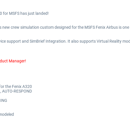
0 for MSFS has just landed!
is new crew simulation custom designed for the MSFS Fenix Airbus is one 
ice support and SimBrief Integration. It also supports Virtual Reality mo
oduct Manager!
for the Fenix A320
L, AUTO-RESPOND
RING
modeled