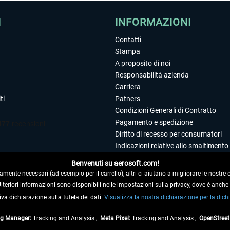
I
INFORMAZIONI
Contatti
Stampa
A proposito di noi
Responsabilità azienda
Carriera
ti
Patners
Condizioni Generali di Contratto
Pagamento e spedizione
Diritto di recesso per consumatori
Indicazioni relative allo smaltimento 
Dichiarazione sulla tutela dei dati
Benvenuti su aerosoft.com!
Editoriale
amente necessari (ad esempio per il carrello), altri ci aiutano a migliorare le nostre of
 Ulteriori informazioni sono disponibili nelle impostazioni sulla privacy, dove è anch
iva dichiarazione sulla tutela dei dati.
 DAL CONTRATTO
Visualizza la nostra dichiarazione per la dichi
ag Manager:
Tracking and Analysis ,
Meta Pixel:
Tracking and Analysis ,
OpenStree