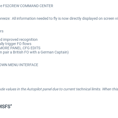
via the FS2CREW COMMAND CENTER
 breeze: All information needed to fly is now directly displayed on sc
rs
nd improved recognition
y trigger FO flows
NO MORE PANEL.CFG EDITS
 pair a British FO with a German Captain)
OP DOWN MENU INTERFACE
ude values in the Autopilot panel due to current technical limits. When th
 MSFS"