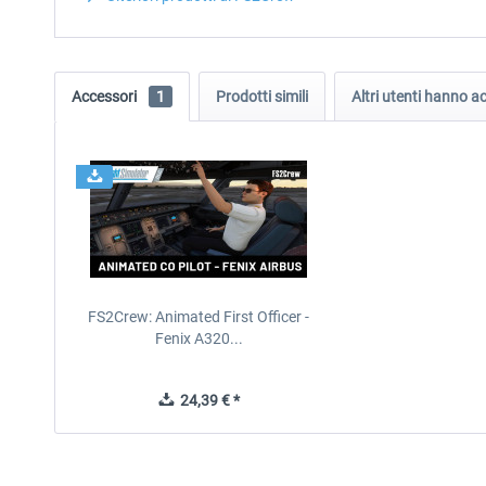
Accessori
1
Prodotti simili
Altri utenti hanno 
FS2Crew: Animated First Officer -
Fenix A320...
24,39 € *