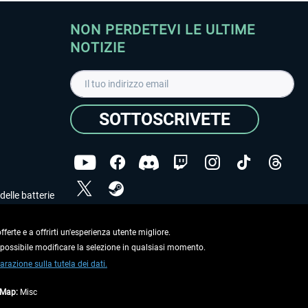
NON PERDETEVI LE ULTIME
NOTIZIE
SOTTOSCRIVETE
delle batterie
Ho letto l'informativa sulla
dichiarazione sulla tutela
dei dati
.
ferte e a offrirti un'esperienza utente migliore.
e possibile modificare la selezione in qualsiasi momento.
Copyright © Aerosoft GmbH. Tutti i diritti riservati.
arazione sulla tutela dei dati.
tMap:
Misc