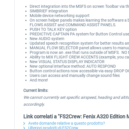
Direct integration into the MSFS on screen Toolbar 
SIMBRIEF integration
Mobile device networking support
On screen helper panels makes learning the software a
FLOWS ASSIST and COMMAND ASSIST PANELS.
PUSH TO TALK KEY option
PREDICTIVE CAPTAIN PA system for Button Control use
New AUDIO system
Updated speech recognition system for better results a
MANUAL FLOW SELECTOR panel allows users to manuall
Program is now an .exe that runs outside of MSFS. 
Ability to MIX FLIGHT CREW ACCENTS (example, you can
New VISUAL STATUS DISPLAY INDICATOR
New optional interface method: AUTO RESPOND
Button control actions now accessible via easy DR
Users can access and manually change sound files
And more!
Current limits:
We cannot currently set specific airspeed, heading and altit
accordingly.
Link correlati a "FS2Crew: Fenix A320 Edition
Avete domande relative a questo prodotto?
Ulteriori prodotti di FS2Crew