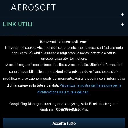
LINK UTILI
Benvenuti su aerosoft.com!
Utilizziamo i cookie. Alcuni di essi sono tecnicamente necessari (ad esempio
per il carrello), altri ci aiutano a migliorare le nostre offerte e a offrirti
un'esperienza utente migliore.
Accetti i seguenti cookie facendo clic su Accetta tutto. Ulteriori informazioni
sono disponibili nelle impostazioni sulla privacy, dove è anche possibile
RECEDERE DAL CONTRATTO
modificare la selezione in qualsiasi momento. Vai alla pagina con l'informativa
dichiarazione sulla tutela dei dati.
Visualizza la nostra dichiarazione per la
INFORMAZIONI
dichiarazione sulla tutela dei dati.
NON PERDETEVI LE ULTIME NOTIZIE
Google Tag Manager:
Tracking and Analysis ,
Meta Pixel:
Tracking and
Analysis ,
OpenStreetMap:
Misc
* Tutti i prezzi sono indicati al netto di Iva e
spese di spedizione
ed
eventualmente le spese di spedizione, se non diversamente descritto.
Accetta tutto