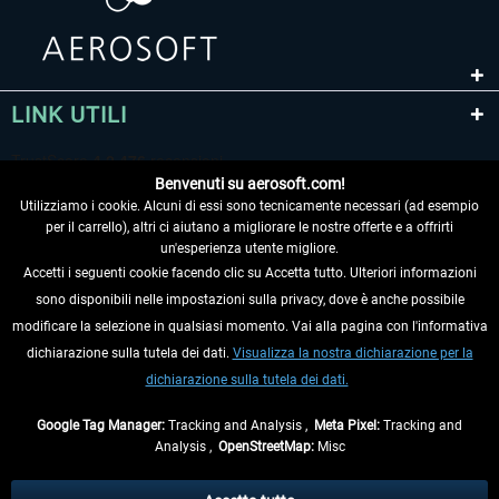
LINK UTILI
Benvenuti su aerosoft.com!
Utilizziamo i cookie. Alcuni di essi sono tecnicamente necessari (ad esempio
per il carrello), altri ci aiutano a migliorare le nostre offerte e a offrirti
un'esperienza utente migliore.
Accetti i seguenti cookie facendo clic su Accetta tutto. Ulteriori informazioni
sono disponibili nelle impostazioni sulla privacy, dove è anche possibile
RECEDERE DAL CONTRATTO
modificare la selezione in qualsiasi momento. Vai alla pagina con l'informativa
dichiarazione sulla tutela dei dati.
Visualizza la nostra dichiarazione per la
INFORMAZIONI
dichiarazione sulla tutela dei dati.
NON PERDETEVI LE ULTIME NOTIZIE
Google Tag Manager:
Tracking and Analysis ,
Meta Pixel:
Tracking and
Analysis ,
OpenStreetMap:
Misc
* Tutti i prezzi sono indicati al netto di Iva e
spese di spedizione
ed
eventualmente le spese di spedizione, se non diversamente descritto.