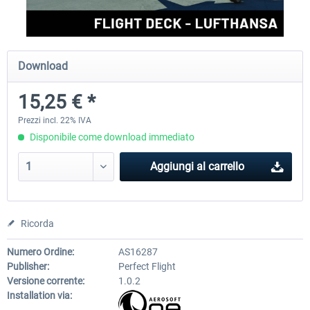
Perfect Flight - Flying Germany MSFS
Perfect Flight - FS Explorer -
Download
Italy MSFS
15,25 € *
15,25 € *
17,69 € *
Prezzi incl. 22% IVA
Disponibile come download immediato
Aggiungi al carrello
Ricorda
Numero Ordine:
AS16287
Publisher:
Perfect Flight
Versione corrente:
1.0.2
Installation via: