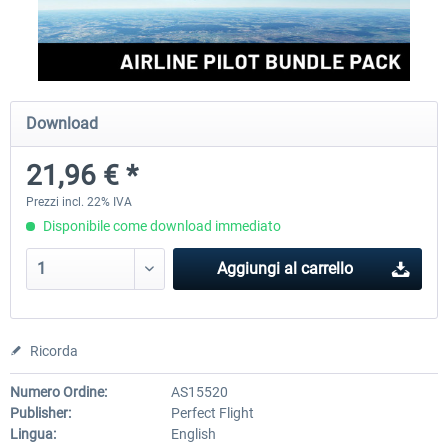
Perfect Flight - Flying Germany MSFS
Perfect Flight - FS Explorer -
Italy MSFS
Download
15,25 € *
17,69 € *
21,96 € *
Prezzi incl. 22% IVA
Disponibile come download immediato
Aggiungi al carrello
Ricorda
Numero Ordine:
AS15520
Publisher:
Perfect Flight
Lingua:
English