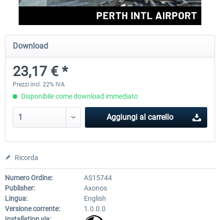
Axonos - YPPH - Perth International
Orbx - YMEN Essendon Airpo
Download
Airport MSFS
23,17 € *
23,17 € *
17,68 € *
Prezzi incl. 22% IVA
Disponibile come download immediato
Aggiungi al carrello
Ricorda
Numero Ordine:
AS15744
Publisher:
Axonos
Lingua:
English
Versione corrente:
1.0.0.0
Installation via: