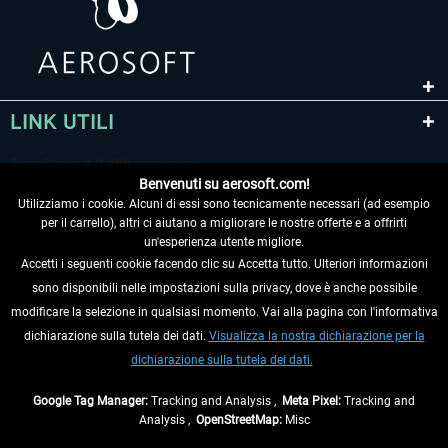
LINK UTILI
Benvenuti su aerosoft.com!
Utilizziamo i cookie. Alcuni di essi sono tecnicamente necessari (ad esempio
per il carrello), altri ci aiutano a migliorare le nostre offerte e a offrirti
un'esperienza utente migliore.
Accetti i seguenti cookie facendo clic su Accetta tutto. Ulteriori informazioni
sono disponibili nelle impostazioni sulla privacy, dove è anche possibile
RECEDERE DAL CONTRATTO
modificare la selezione in qualsiasi momento. Vai alla pagina con l'informativa
dichiarazione sulla tutela dei dati.
Visualizza la nostra dichiarazione per la
INFORMAZIONI
dichiarazione sulla tutela dei dati.
NON PERDETEVI LE ULTIME NOTIZIE
Google Tag Manager:
Tracking and Analysis ,
Meta Pixel:
Tracking and
Analysis ,
OpenStreetMap:
Misc
* Tutti i prezzi sono indicati al netto di Iva e
spese di spedizione
ed