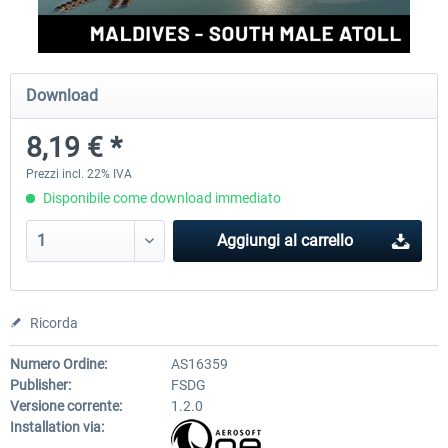
Aerosoft Mt. Everest Airports Vol. 1 -
Aerosoft Mt. Everest Airports V
Download
Lukla
Phaplu...
8,19 € *
10,20 € *
10,20 € *
Prezzi incl. 22% IVA
Disponibile come download immediato
Aggiungi al carrello
Ricorda
Numero Ordine:
AS16359
Publisher:
FSDG
Versione corrente:
1.2.0
Installation via: