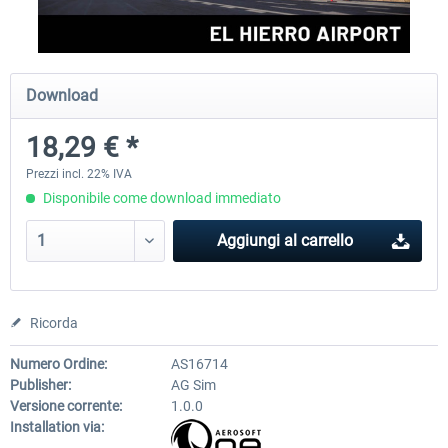
FSDG - Mauritius MSFS
FSDG - Accra MSFS
Download
18,29 € *
30,50 € *
21,96 € *
Prezzi incl. 22% IVA
Disponibile come download immediato
Aggiungi al carrello
Ricorda
Numero Ordine:
AS16714
Publisher:
AG Sim
Versione corrente:
1.0.0
Installation via: