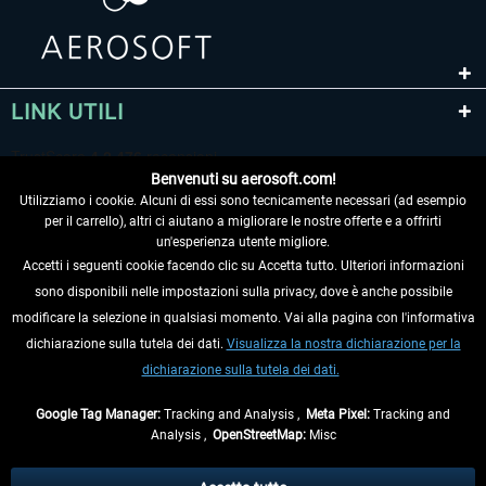
LINK UTILI
Benvenuti su aerosoft.com!
Utilizziamo i cookie. Alcuni di essi sono tecnicamente necessari (ad esempio
per il carrello), altri ci aiutano a migliorare le nostre offerte e a offrirti
un'esperienza utente migliore.
Accetti i seguenti cookie facendo clic su Accetta tutto. Ulteriori informazioni
sono disponibili nelle impostazioni sulla privacy, dove è anche possibile
RECEDERE DAL CONTRATTO
modificare la selezione in qualsiasi momento. Vai alla pagina con l'informativa
dichiarazione sulla tutela dei dati.
Visualizza la nostra dichiarazione per la
INFORMAZIONI
dichiarazione sulla tutela dei dati.
NON PERDETEVI LE ULTIME NOTIZIE
Google Tag Manager:
Tracking and Analysis ,
Meta Pixel:
Tracking and
Analysis ,
OpenStreetMap:
Misc
* Tutti i prezzi sono indicati al netto di Iva e
spese di spedizione
ed
eventualmente le spese di spedizione, se non diversamente descritto.