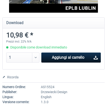
Aerosoft Airport Cologne/Bonn
sim-wings Hamburg
Download
10,98 € *
18,40 € *
20,45 € *
Prezzi incl. 22% IVA
Disponibile come download immediato
Aggiungi al carrello
Ricorda
Numero Ordine:
AS15524
Publisher:
Drzewiecki Design
Lingua:
English
Versione corrente:
1.3.0