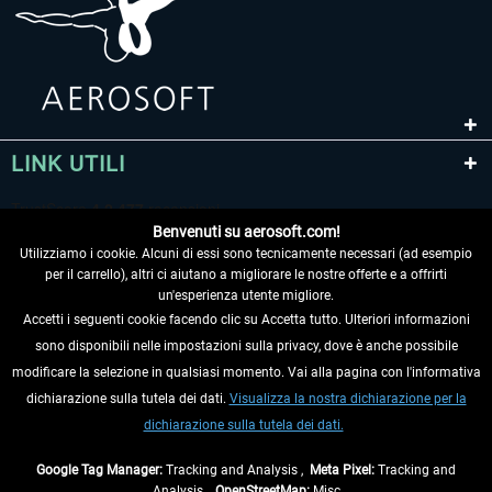
LINK UTILI
Benvenuti su aerosoft.com!
Utilizziamo i cookie. Alcuni di essi sono tecnicamente necessari (ad esempio
per il carrello), altri ci aiutano a migliorare le nostre offerte e a offrirti
un'esperienza utente migliore.
Accetti i seguenti cookie facendo clic su Accetta tutto. Ulteriori informazioni
sono disponibili nelle impostazioni sulla privacy, dove è anche possibile
RECEDERE DAL CONTRATTO
modificare la selezione in qualsiasi momento. Vai alla pagina con l'informativa
dichiarazione sulla tutela dei dati.
Visualizza la nostra dichiarazione per la
INFORMAZIONI
dichiarazione sulla tutela dei dati.
NON PERDETEVI LE ULTIME NOTIZIE
Google Tag Manager:
Tracking and Analysis ,
Meta Pixel:
Tracking and
Analysis ,
OpenStreetMap:
Misc