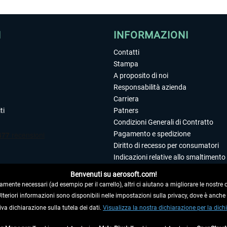
I
INFORMAZIONI
Contatti
Stampa
A proposito di noi
Responsabilità azienda
Carriera
ti
Patners
Condizioni Generali di Contratto
Pagamento e spedizione
Diritto di recesso per consumatori
Indicazioni relative allo smaltimento 
Dichiarazione sulla tutela dei dati
Benvenuti su aerosoft.com!
Editoriale
amente necessari (ad esempio per il carrello), altri ci aiutano a migliorare le nostre of
 Ulteriori informazioni sono disponibili nelle impostazioni sulla privacy, dove è anch
iva dichiarazione sulla tutela dei dati.
 DAL CONTRATTO
Visualizza la nostra dichiarazione per la dichi