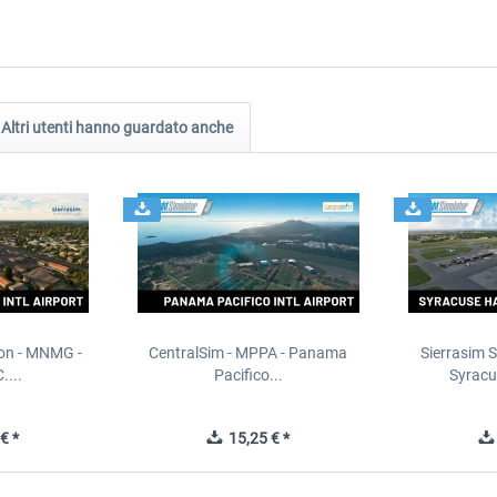
Altri utenti hanno guardato anche
ion - MNMG -
CentralSim - MPPA - Panama
Sierrasim S
....
Pacifico...
Syracu
€ *
15,25 € *