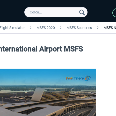
Flight Simulator
MSFS 2020
MSFS Sceneries
MSFS N
nternational Airport MSFS