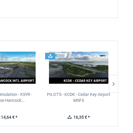
imulation - KSYR -
PILOT'S - KCDK - Cedar Key Airport
Sierra
se Hancock...
MSFS
14,64 € *
16,35 € *