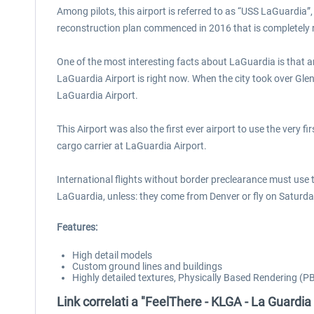
Among pilots, this airport is referred to as “USS LaGuardia”,
reconstruction plan commenced in 2016 that is completely re
One of the most interesting facts about LaGuardia is that a
LaGuardia Airport is right now. When the city took over Gle
LaGuardia Airport.
This Airport was also the first ever airport to use the very f
cargo carrier at LaGuardia Airport.
International flights without border preclearance must use th
LaGuardia, unless: they come from Denver or fly on Saturdays
Features:
High detail models
Custom ground lines and buildings
Highly detailed textures, Physically Based Rendering (PBR
Link correlati a "FeelThere - KLGA - La Guardia