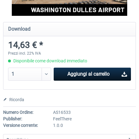
FSDG - Greenland Kulusuk MSFS
Aerosoft Airport Bonair
Download
14,63 € *
9,22 € *
12,25 € *
Prezzi incl. 22% IVA
Disponibile come download immediato
Aggiungi al carrello
Ricorda
Numero Ordine:
AS16533
Publisher:
FeelThere
Versione corrente:
1.0.0