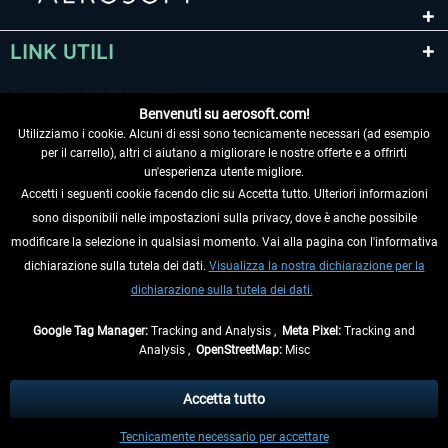
LINK UTILI
Benvenuti su aerosoft.com!
Utilizziamo i cookie. Alcuni di essi sono tecnicamente necessari (ad esempio
per il carrello), altri ci aiutano a migliorare le nostre offerte e a offrirti
un'esperienza utente migliore.
Accetti i seguenti cookie facendo clic su Accetta tutto. Ulteriori informazioni
sono disponibili nelle impostazioni sulla privacy, dove è anche possibile
RECEDERE DAL CONTRATTO
modificare la selezione in qualsiasi momento. Vai alla pagina con l'informativa
dichiarazione sulla tutela dei dati.
Visualizza la nostra dichiarazione per la
INFORMAZIONI
dichiarazione sulla tutela dei dati.
NON PERDETEVI LE ULTIME NOTIZIE
Google Tag Manager:
Tracking and Analysis ,
Meta Pixel:
Tracking and
Analysis ,
OpenStreetMap:
Misc
* Tutti i prezzi sono indicati al netto di Iva e
spese di spedizione
ed
eventualmente le spese di spedizione, se non diversamente descritto.
Accetta tutto
** Riguarda le spedizioni al di fuori della Germania, i tempi di consegna per le
Tecnicamente necessario per accettare
altre nazioni sono disponibili nelle
informazioni di spedizione
.