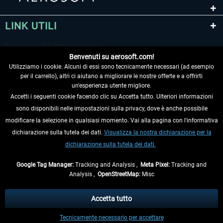
LINK UTILI
Benvenuti su aerosoft.com!
Utilizziamo i cookie. Alcuni di essi sono tecnicamente necessari (ad esempio
per il carrello), altri ci aiutano a migliorare le nostre offerte e a offrirti
un'esperienza utente migliore.
Accetti i seguenti cookie facendo clic su Accetta tutto. Ulteriori informazioni
sono disponibili nelle impostazioni sulla privacy, dove è anche possibile
RECEDERE DAL CONTRATTO
modificare la selezione in qualsiasi momento. Vai alla pagina con l'informativa
dichiarazione sulla tutela dei dati.
Visualizza la nostra dichiarazione per la
INFORMAZIONI
dichiarazione sulla tutela dei dati.
NON PERDETEVI LE ULTIME NOTIZIE
Google Tag Manager:
Tracking and Analysis ,
Meta Pixel:
Tracking and
Analysis ,
OpenStreetMap:
Misc
* Tutti i prezzi sono indicati al netto di Iva e
spese di spedizione
ed
eventualmente le spese di spedizione, se non diversamente descritto.
Accetta tutto
** Riguarda le spedizioni al di fuori della Germania, i tempi di consegna per le
Tecnicamente necessario per accettare
altre nazioni sono disponibili nelle
informazioni di spedizione
.