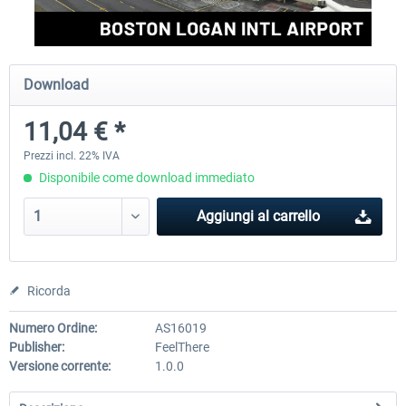
FSDG - Greenland Kulusuk MSFS
Aerosoft Airport Bonair
Download
11,04 € *
9,22 € *
12,25 € *
Prezzi incl. 22% IVA
Disponibile come download immediato
Aggiungi al carrello
Ricorda
Numero Ordine:
AS16019
Publisher:
FeelThere
Versione corrente:
1.0.0