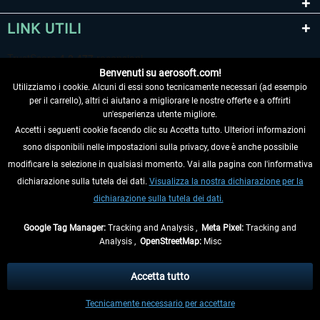
LINK UTILI
Benvenuti su aerosoft.com!
Utilizziamo i cookie. Alcuni di essi sono tecnicamente necessari (ad esempio
per il carrello), altri ci aiutano a migliorare le nostre offerte e a offrirti
un'esperienza utente migliore.
Accetti i seguenti cookie facendo clic su Accetta tutto. Ulteriori informazioni
sono disponibili nelle impostazioni sulla privacy, dove è anche possibile
RECEDERE DAL CONTRATTO
modificare la selezione in qualsiasi momento. Vai alla pagina con l'informativa
dichiarazione sulla tutela dei dati.
Visualizza la nostra dichiarazione per la
INFORMAZIONI
dichiarazione sulla tutela dei dati.
NON PERDETEVI LE ULTIME NOTIZIE
Google Tag Manager:
Tracking and Analysis ,
Meta Pixel:
Tracking and
Analysis ,
OpenStreetMap:
Misc
* Tutti i prezzi sono indicati al netto di Iva e
spese di spedizione
ed
eventualmente le spese di spedizione, se non diversamente descritto.
Accetta tutto
** Riguarda le spedizioni al di fuori della Germania, i tempi di consegna per le
Tecnicamente necessario per accettare
altre nazioni sono disponibili nelle
informazioni di spedizione
.