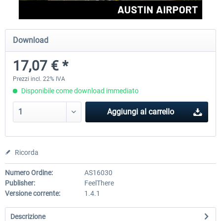
FSDG - Greenland Kulusuk MSFS
Aerosoft Airport Bonair
Download
17,07 € *
9,22 € *
12,25 € *
Prezzi incl. 22% IVA
Disponibile come download immediato
Aggiungi al carrello
Ricorda
Numero Ordine:
AS16030
Publisher:
FeelThere
Versione corrente:
1.4.1
Descrizione