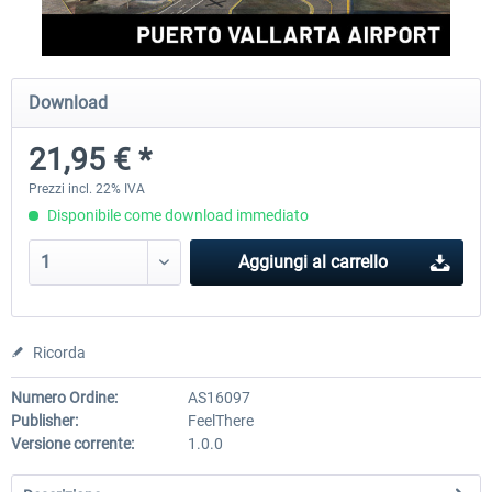
FSDG - Greenland Kulusuk MSFS
Aerosoft Airport Bonair
Download
21,95 € *
9,22 € *
12,25 € *
Prezzi incl. 22% IVA
Disponibile come download immediato
Aggiungi al carrello
Ricorda
Numero Ordine:
AS16097
Publisher:
FeelThere
Versione corrente:
1.0.0