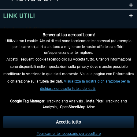
LINK UTILI
Benvenuti su aerosoft.com!
Utilizziamo i cookie. Alcuni di essi sono tecnicamente necessari (ad esempio
per il carrello), altri ci aiutano a migliorare le nostre offerte e a offrirti
un'esperienza utente migliore.
Accetti i seguenti cookie facendo clic su Accetta tutto. Ulteriori informazioni
sono disponibili nelle impostazioni sulla privacy, dove è anche possibile
RECEDERE DAL CONTRATTO
modificare la selezione in qualsiasi momento. Vai alla pagina con l'informativa
dichiarazione sulla tutela dei dati.
Visualizza la nostra dichiarazione per la
INFORMAZIONI
dichiarazione sulla tutela dei dati.
NON PERDETEVI LE ULTIME NOTIZIE
Google Tag Manager:
Tracking and Analysis ,
Meta Pixel:
Tracking and
Analysis ,
OpenStreetMap:
Misc
* Tutti i prezzi sono indicati al netto di Iva e
spese di spedizione
ed
eventualmente le spese di spedizione, se non diversamente descritto.
Accetta tutto
** Riguarda le spedizioni al di fuori della Germania, i tempi di consegna per le
Tecnicamente necessario per accettare
altre nazioni sono disponibili nelle
informazioni di spedizione
.