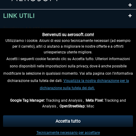
LINK UTILI
Benvenuti su aerosoft.com!
Utilizziamo i cookie. Alcuni di essi sono tecnicamente necessari (ad esempio
per il carrello), altri ci aiutano a migliorare le nostre offerte e a offrirti
un'esperienza utente migliore.
Accetti i seguenti cookie facendo clic su Accetta tutto. Ulteriori informazioni
sono disponibili nelle impostazioni sulla privacy, dove è anche possibile
RECEDERE DAL CONTRATTO
modificare la selezione in qualsiasi momento. Vai alla pagina con l'informativa
dichiarazione sulla tutela dei dati.
Visualizza la nostra dichiarazione per la
INFORMAZIONI
dichiarazione sulla tutela dei dati.
NON PERDETEVI LE ULTIME NOTIZIE
Google Tag Manager:
Tracking and Analysis ,
Meta Pixel:
Tracking and
Analysis ,
OpenStreetMap:
Misc
* Tutti i prezzi sono indicati al netto di Iva e
spese di spedizione
ed
eventualmente le spese di spedizione, se non diversamente descritto.
Accetta tutto
** Riguarda le spedizioni al di fuori della Germania, i tempi di consegna per le
Tecnicamente necessario per accettare
altre nazioni sono disponibili nelle
informazioni di spedizione
.