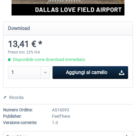
FSDG - Greenland Kulusuk MSFS
Aerosoft Airport Bonair
Download
13,41 € *
9,22 € *
12,25 € *
Prezzi incl. 22% IVA
Disponibile come download immediato
Aggiungi al carrello
Ricorda
Numero Ordine:
AS16093
Publisher:
FeelThere
Versione corrente:
1.0