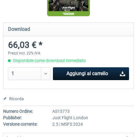
FlightSim Studio - E-Jets 170/175
Aerosoft Aircraft A340-600
Download
66,03 € *
40,96 € *
82,01 € *
Prezzi incl. 22% IVA
Disponibile come download immediato
Aggiungi al carrello
Ricorda
Numero Ordine:
AS15773
Publisher:
Just Flight London
Versione corrente:
2.5 | MSFS 2024