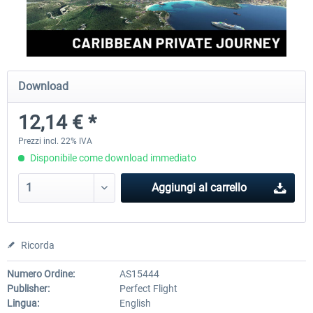
Perfect Flight - Flying Germany MSFS
Perfect Flight - FS Explorer -
Italy MSFS
Download
15,25 € *
17,69 € *
12,14 € *
Prezzi incl. 22% IVA
Disponibile come download immediato
Aggiungi al carrello
Ricorda
Numero Ordine:
AS15444
Publisher:
Perfect Flight
Lingua:
English