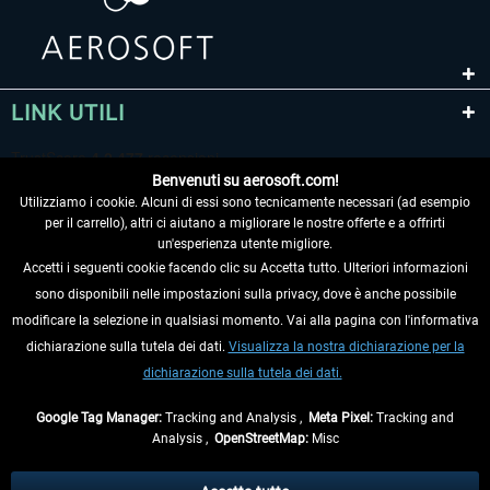
LINK UTILI
Benvenuti su aerosoft.com!
Utilizziamo i cookie. Alcuni di essi sono tecnicamente necessari (ad esempio
per il carrello), altri ci aiutano a migliorare le nostre offerte e a offrirti
un'esperienza utente migliore.
Accetti i seguenti cookie facendo clic su Accetta tutto. Ulteriori informazioni
sono disponibili nelle impostazioni sulla privacy, dove è anche possibile
RECEDERE DAL CONTRATTO
modificare la selezione in qualsiasi momento. Vai alla pagina con l'informativa
dichiarazione sulla tutela dei dati.
Visualizza la nostra dichiarazione per la
INFORMAZIONI
dichiarazione sulla tutela dei dati.
NON PERDETEVI LE ULTIME NOTIZIE
Google Tag Manager:
Tracking and Analysis ,
Meta Pixel:
Tracking and
Analysis ,
OpenStreetMap:
Misc
* Tutti i prezzi sono indicati al netto di Iva e
spese di spedizione
ed
eventualmente le spese di spedizione, se non diversamente descritto.