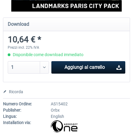
Aerosoft Airport Cologne/Bonn
sim-wings Hamburg
Download
10,64 € *
18,40 € *
20,45 € *
Prezzi incl. 22% IVA
Disponibile come download immediato
Aggiungi al carrello
Ricorda
Numero Ordine:
AS15402
Publisher:
Orbx
Lingua:
English
Installation via: