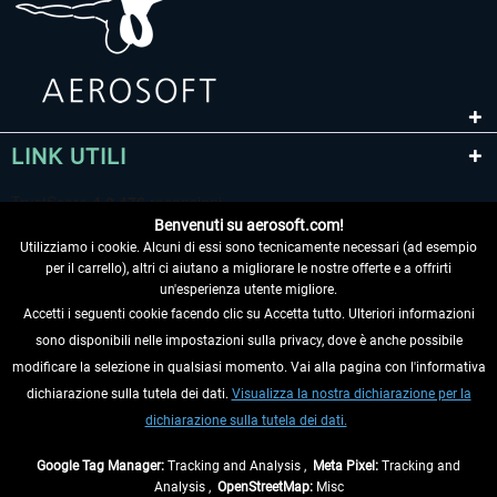
LINK UTILI
Benvenuti su aerosoft.com!
Utilizziamo i cookie. Alcuni di essi sono tecnicamente necessari (ad esempio
per il carrello), altri ci aiutano a migliorare le nostre offerte e a offrirti
un'esperienza utente migliore.
Accetti i seguenti cookie facendo clic su Accetta tutto. Ulteriori informazioni
sono disponibili nelle impostazioni sulla privacy, dove è anche possibile
RECEDERE DAL CONTRATTO
modificare la selezione in qualsiasi momento. Vai alla pagina con l'informativa
dichiarazione sulla tutela dei dati.
Visualizza la nostra dichiarazione per la
INFORMAZIONI
dichiarazione sulla tutela dei dati.
NON PERDETEVI LE ULTIME NOTIZIE
Google Tag Manager:
Tracking and Analysis ,
Meta Pixel:
Tracking and
Analysis ,
OpenStreetMap:
Misc