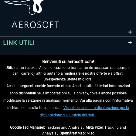
LINK UTILI
Benvenuti su aerosoft.com!
Utilizziamo i cookie. Alcuni di essi sono tecnicamente necessari (ad esempio
per il carrello), altri ci aiutano a migliorare le nostre offerte e a offrirti
un'esperienza utente migliore.
Accetti i seguenti cookie facendo clic su Accetta tutto. Ulteriori informazioni
sono disponibili nelle impostazioni sulla privacy, dove è anche possibile
RECEDERE DAL CONTRATTO
modificare la selezione in qualsiasi momento. Vai alla pagina con l'informativa
dichiarazione sulla tutela dei dati.
Visualizza la nostra dichiarazione per la
INFORMAZIONI
dichiarazione sulla tutela dei dati.
NON PERDETEVI LE ULTIME NOTIZIE
Google Tag Manager:
Tracking and Analysis ,
Meta Pixel:
Tracking and
Analysis ,
OpenStreetMap:
Misc