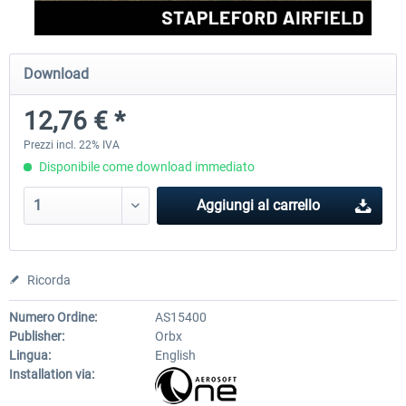
Aerosoft Airport Cologne/Bonn
sim-wings Hamburg
Download
12,76 € *
18,40 € *
20,45 € *
Prezzi incl. 22% IVA
Disponibile come download immediato
Aggiungi al carrello
Ricorda
Numero Ordine:
AS15400
Publisher:
Orbx
Lingua:
English
Installation via: