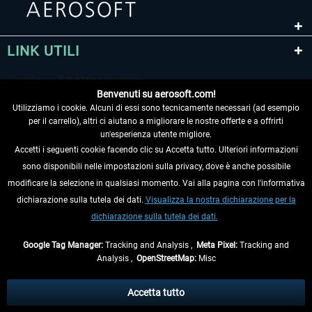
LINK UTILI
Benvenuti su aerosoft.com!
Utilizziamo i cookie. Alcuni di essi sono tecnicamente necessari (ad esempio
per il carrello), altri ci aiutano a migliorare le nostre offerte e a offrirti
un'esperienza utente migliore.
Accetti i seguenti cookie facendo clic su Accetta tutto. Ulteriori informazioni
sono disponibili nelle impostazioni sulla privacy, dove è anche possibile
RECEDERE DAL CONTRATTO
modificare la selezione in qualsiasi momento. Vai alla pagina con l'informativa
dichiarazione sulla tutela dei dati.
Visualizza la nostra dichiarazione per la
INFORMAZIONI
dichiarazione sulla tutela dei dati.
NON PERDETEVI LE ULTIME NOTIZIE
Google Tag Manager:
Tracking and Analysis ,
Meta Pixel:
Tracking and
Analysis ,
OpenStreetMap:
Misc
* Tutti i prezzi sono indicati al netto di Iva e
spese di spedizione
ed
eventualmente le spese di spedizione, se non diversamente descritto.
Accetta tutto
** Riguarda le spedizioni al di fuori della Germania, i tempi di consegna per le