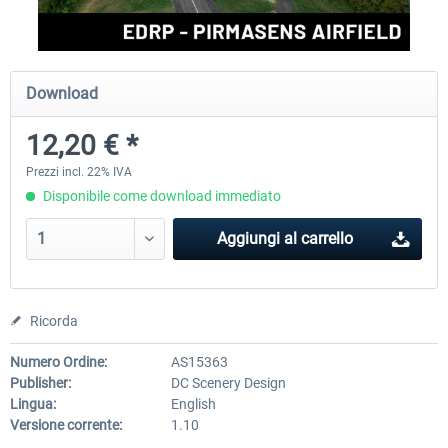
Aerosoft Airport Cologne/Bonn
sim-wings Hamburg
Download
12,20 € *
18,40 € *
20,45 € *
Prezzi incl. 22% IVA
Disponibile come download immediato
Aggiungi al carrello
Ricorda
Numero Ordine:
AS15363
Publisher:
DC Scenery Design
Lingua:
English
Versione corrente:
1.10