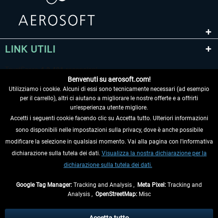
LINK UTILI
Benvenuti su aerosoft.com!
Utilizziamo i cookie. Alcuni di essi sono tecnicamente necessari (ad esempio
per il carrello), altri ci aiutano a migliorare le nostre offerte e a offrirti
un'esperienza utente migliore.
Accetti i seguenti cookie facendo clic su Accetta tutto. Ulteriori informazioni
sono disponibili nelle impostazioni sulla privacy, dove è anche possibile
RECEDERE DAL CONTRATTO
modificare la selezione in qualsiasi momento. Vai alla pagina con l'informativa
dichiarazione sulla tutela dei dati.
Visualizza la nostra dichiarazione per la
INFORMAZIONI
dichiarazione sulla tutela dei dati.
NON PERDETEVI LE ULTIME NOTIZIE
Google Tag Manager:
Tracking and Analysis ,
Meta Pixel:
Tracking and
Analysis ,
OpenStreetMap:
Misc
* Tutti i prezzi sono indicati al netto di Iva e
spese di spedizione
ed
eventualmente le spese di spedizione, se non diversamente descritto.