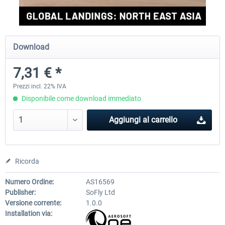
Aerosoft Mt. Everest Airports Vol. 1 -
Aerosoft Mt. Everest Airports V
Download
Lukla
Phaplu...
7,31 € *
10,20 € *
10,20 € *
Prezzi incl. 22% IVA
Disponibile come download immediato
Aggiungi al carrello
Ricorda
Numero Ordine:
AS16569
Publisher:
SoFly Ltd
Versione corrente:
1.0.0
Installation via: