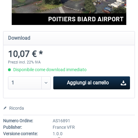
Aerosoft Airport Cologne/Bonn
sim-wings Hamburg
Download
18,40 € *
20,45 € *
10,07 € *
Prezzi incl. 22% IVA
Disponibile come download immediato
Aggiungi al carrello
Ricorda
Numero Ordine:
AS16891
Publisher:
France VFR
Versione corrente:
1.0.0