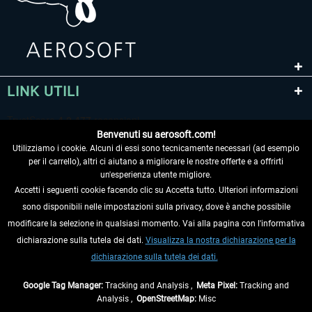
LINK UTILI
Benvenuti su aerosoft.com!
Utilizziamo i cookie. Alcuni di essi sono tecnicamente necessari (ad esempio
per il carrello), altri ci aiutano a migliorare le nostre offerte e a offrirti
un'esperienza utente migliore.
Accetti i seguenti cookie facendo clic su Accetta tutto. Ulteriori informazioni
sono disponibili nelle impostazioni sulla privacy, dove è anche possibile
RECEDERE DAL CONTRATTO
modificare la selezione in qualsiasi momento. Vai alla pagina con l'informativa
dichiarazione sulla tutela dei dati.
Visualizza la nostra dichiarazione per la
INFORMAZIONI
dichiarazione sulla tutela dei dati.
NON PERDETEVI LE ULTIME NOTIZIE
Google Tag Manager:
Tracking and Analysis ,
Meta Pixel:
Tracking and
Analysis ,
OpenStreetMap:
Misc