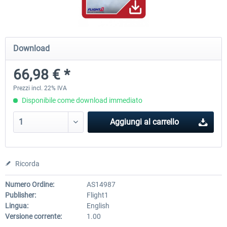
A320 Family professional Bundle
Aerosoft A320/A321 profess
Download
66,98 € *
81,97 € *
61,46 € *
Prezzi incl. 22% IVA
Disponibile come download immediato
Aggiungi al carrello
Ricorda
Numero Ordine:
AS14987
Publisher:
Flight1
Lingua:
English
Versione corrente:
1.00