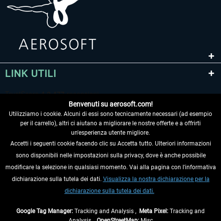
LINK UTILI
Benvenuti su aerosoft.com!
Utilizziamo i cookie. Alcuni di essi sono tecnicamente necessari (ad esempio
per il carrello), altri ci aiutano a migliorare le nostre offerte e a offrirti
un'esperienza utente migliore.
Accetti i seguenti cookie facendo clic su Accetta tutto. Ulteriori informazioni
sono disponibili nelle impostazioni sulla privacy, dove è anche possibile
RECEDERE DAL CONTRATTO
modificare la selezione in qualsiasi momento. Vai alla pagina con l'informativa
dichiarazione sulla tutela dei dati.
Visualizza la nostra dichiarazione per la
INFORMAZIONI
dichiarazione sulla tutela dei dati.
NON PERDETEVI LE ULTIME NOTIZIE
Google Tag Manager:
Tracking and Analysis ,
Meta Pixel:
Tracking and
Analysis ,
OpenStreetMap:
Misc