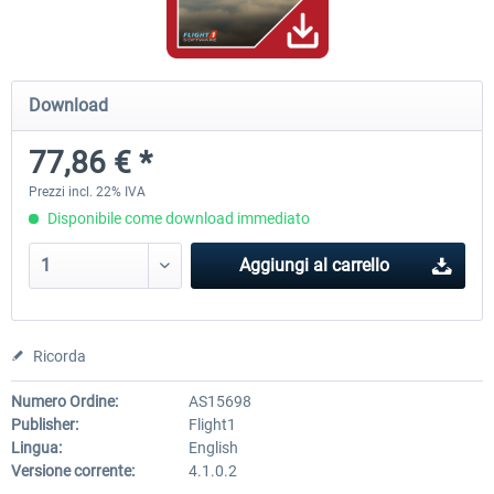
A320 Family professional Bundle
Aerosoft A320/A321 profess
Download
77,86 € *
81,97 € *
61,46 € *
Prezzi incl. 22% IVA
Disponibile come download immediato
Aggiungi al carrello
Ricorda
Numero Ordine:
AS15698
Publisher:
Flight1
Lingua:
English
Versione corrente:
4.1.0.2