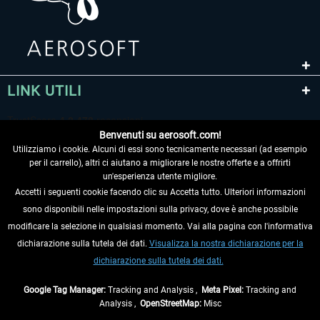
LINK UTILI
Benvenuti su aerosoft.com!
Utilizziamo i cookie. Alcuni di essi sono tecnicamente necessari (ad esempio
per il carrello), altri ci aiutano a migliorare le nostre offerte e a offrirti
un'esperienza utente migliore.
Accetti i seguenti cookie facendo clic su Accetta tutto. Ulteriori informazioni
sono disponibili nelle impostazioni sulla privacy, dove è anche possibile
RECEDERE DAL CONTRATTO
modificare la selezione in qualsiasi momento. Vai alla pagina con l'informativa
dichiarazione sulla tutela dei dati.
Visualizza la nostra dichiarazione per la
INFORMAZIONI
dichiarazione sulla tutela dei dati.
NON PERDETEVI LE ULTIME NOTIZIE
Google Tag Manager:
Tracking and Analysis ,
Meta Pixel:
Tracking and
Analysis ,
OpenStreetMap:
Misc
* Tutti i prezzi sono indicati al netto di Iva e
spese di spedizione
ed