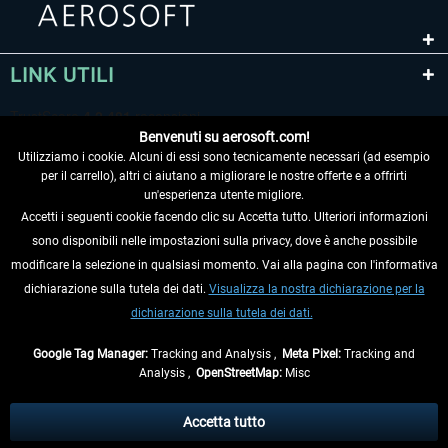
LINK UTILI
Benvenuti su aerosoft.com!
Utilizziamo i cookie. Alcuni di essi sono tecnicamente necessari (ad esempio
per il carrello), altri ci aiutano a migliorare le nostre offerte e a offrirti
un'esperienza utente migliore.
Accetti i seguenti cookie facendo clic su Accetta tutto. Ulteriori informazioni
sono disponibili nelle impostazioni sulla privacy, dove è anche possibile
RECEDERE DAL CONTRATTO
modificare la selezione in qualsiasi momento. Vai alla pagina con l'informativa
dichiarazione sulla tutela dei dati.
Visualizza la nostra dichiarazione per la
INFORMAZIONI
dichiarazione sulla tutela dei dati.
NON PERDETEVI LE ULTIME NOTIZIE
Google Tag Manager:
Tracking and Analysis ,
Meta Pixel:
Tracking and
Analysis ,
OpenStreetMap:
Misc
* Tutti i prezzi sono indicati al netto di Iva e
spese di spedizione
ed
eventualmente le spese di spedizione, se non diversamente descritto.
Accetta tutto
** Riguarda le spedizioni al di fuori della Germania, i tempi di consegna per le