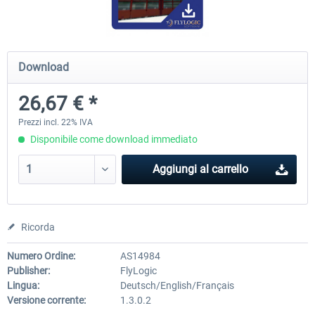
Hamburg-Finkenwerder
Madeira X Evolution
Download
26,67 € *
12,20 € *
25,58 € *
Prezzi incl. 22% IVA
Disponibile come download immediato
Aggiungi al carrello
Ricorda
Numero Ordine:
AS14984
Publisher:
FlyLogic
Lingua:
Deutsch/English/Français
Versione corrente:
1.3.0.2