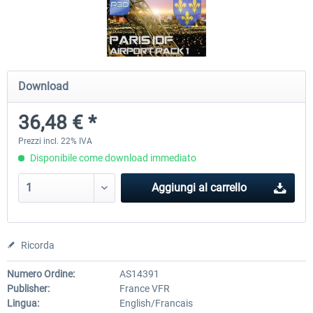
Hamburg-Finkenwerder
Madeira X Evolution
Download
12,20 € *
25,58 € *
36,48 € *
Prezzi incl. 22% IVA
Disponibile come download immediato
Aggiungi al carrello
Ricorda
Numero Ordine:
AS14391
Publisher:
France VFR
Lingua:
English/Francais