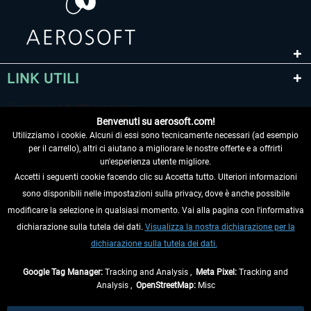
LINK UTILI
Benvenuti su aerosoft.com!
Utilizziamo i cookie. Alcuni di essi sono tecnicamente necessari (ad esempio
per il carrello), altri ci aiutano a migliorare le nostre offerte e a offrirti
un'esperienza utente migliore.
Accetti i seguenti cookie facendo clic su Accetta tutto. Ulteriori informazioni
sono disponibili nelle impostazioni sulla privacy, dove è anche possibile
RECEDERE DAL CONTRATTO
modificare la selezione in qualsiasi momento. Vai alla pagina con l'informativa
dichiarazione sulla tutela dei dati.
Visualizza la nostra dichiarazione per la
INFORMAZIONI
dichiarazione sulla tutela dei dati.
NON PERDETEVI LE ULTIME NOTIZIE
Google Tag Manager:
Tracking and Analysis ,
Meta Pixel:
Tracking and
Analysis ,
OpenStreetMap:
Misc
* Tutti i prezzi sono indicati al netto di Iva e
spese di spedizione
ed