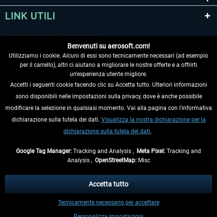
LINK UTILI
Benvenuti su aerosoft.com!
Utilizziamo i cookie. Alcuni di essi sono tecnicamente necessari (ad esempio
per il carrello), altri ci aiutano a migliorare le nostre offerte e a offrirti
un'esperienza utente migliore.
Accetti i seguenti cookie facendo clic su Accetta tutto. Ulteriori informazioni
sono disponibili nelle impostazioni sulla privacy, dove è anche possibile
RECEDERE DAL CONTRATTO
modificare la selezione in qualsiasi momento. Vai alla pagina con l'informativa
dichiarazione sulla tutela dei dati.
Visualizza la nostra dichiarazione per la
INFORMAZIONI
dichiarazione sulla tutela dei dati.
NON PERDETEVI LE ULTIME NOTIZIE
Google Tag Manager:
Tracking and Analysis ,
Meta Pixel:
Tracking and
Analysis ,
OpenStreetMap:
Misc
* Tutti i prezzi sono indicati al netto di Iva e
spese di spedizione
ed
eventualmente le spese di spedizione, se non diversamente descritto.
Accetta tutto
** Riguarda le spedizioni al di fuori della Germania, i tempi di consegna per le
Tecnicamente necessario per accettare
altre nazioni sono disponibili nelle
informazioni di spedizione
.
Personalizza impostazioni