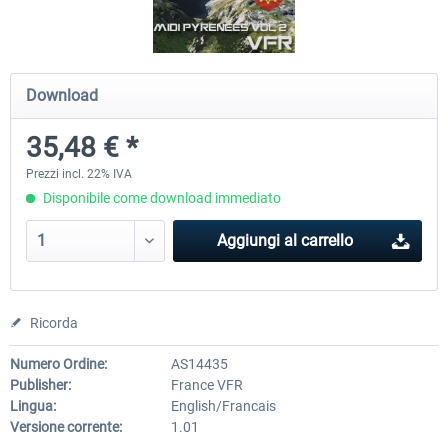
Hamburg-Finkenwerder
Madeira X Evolution
Download
35,48 € *
12,20 € *
25,58 € *
Prezzi incl. 22% IVA
Disponibile come download immediato
Aggiungi al carrello
Ricorda
Numero Ordine:
AS14435
Publisher:
France VFR
Lingua:
English/Francais
Versione corrente:
1.01