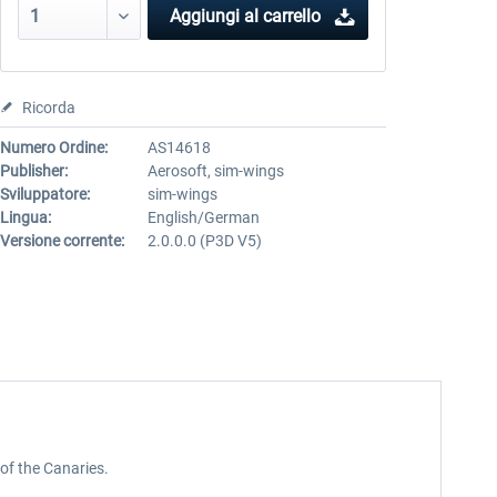
Aggiungi al carrello
Ricorda
Numero Ordine:
AS14618
Publisher:
Aerosoft, sim-wings
Sviluppatore:
sim-wings
Lingua:
English/German
Versione corrente:
2.0.0.0 (P3D V5)
of the Canaries.