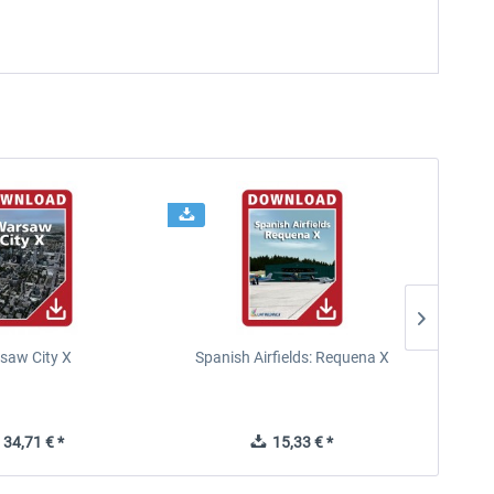
saw City X
Spanish Airfields: Requena X
34,71 € *
15,33 € *