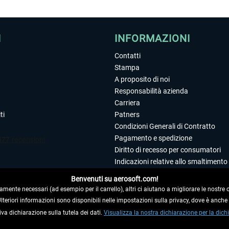
I
INFORMAZIONI
Contatti
Stampa
A proposito di noi
Responsabilità azienda
Carriera
ti
Patners
Condizioni Generali di Contratto
Pagamento e spedizione
Diritto di recesso per consumatori
Indicazioni relative allo smaltimento 
Dichiarazione sulla tutela dei dati
Benvenuti su aerosoft.com!
Editoriale
amente necessari (ad esempio per il carrello), altri ci aiutano a migliorare le nostre of
 Ulteriori informazioni sono disponibili nelle impostazioni sulla privacy, dove è anch
iva dichiarazione sulla tutela dei dati.
 DAL CONTRATTO
Visualizza la nostra dichiarazione per la dichi