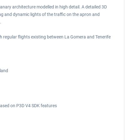
Canary architecture modelled in high detail. A detailed 3D
ing and dynamic lights of the traffic on the apron and
.
ith regular flights existing between La Gomera and Tenerife
sland
 based on P3D V4 SDK features