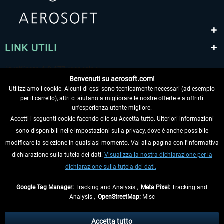
LINK UTILI
Benvenuti su aerosoft.com!
Utilizziamo i cookie. Alcuni di essi sono tecnicamente necessari (ad esempio
per il carrello), altri ci aiutano a migliorare le nostre offerte e a offrirti
un'esperienza utente migliore.
Accetti i seguenti cookie facendo clic su Accetta tutto. Ulteriori informazioni
sono disponibili nelle impostazioni sulla privacy, dove è anche possibile
RECEDERE DAL CONTRATTO
modificare la selezione in qualsiasi momento. Vai alla pagina con l'informativa
dichiarazione sulla tutela dei dati.
Visualizza la nostra dichiarazione per la
INFORMAZIONI
dichiarazione sulla tutela dei dati.
NON PERDETEVI LE ULTIME NOTIZIE
Google Tag Manager:
Tracking and Analysis ,
Meta Pixel:
Tracking and
Analysis ,
OpenStreetMap:
Misc
* Tutti i prezzi sono indicati al netto di Iva e
spese di spedizione
ed
eventualmente le spese di spedizione, se non diversamente descritto.
Accetta tutto