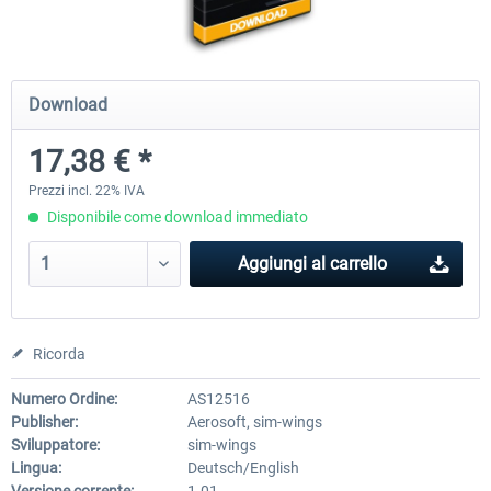
Mega Airport Frankfurt V2.0
Mega Airport Berlin Brande
Download
17,38 € *
30,71 € *
25,58 € *
Prezzi incl. 22% IVA
Disponibile come download immediato
Aggiungi al carrello
Ricorda
Numero Ordine:
AS12516
Publisher:
Aerosoft, sim-wings
Sviluppatore:
sim-wings
Lingua:
Deutsch/English