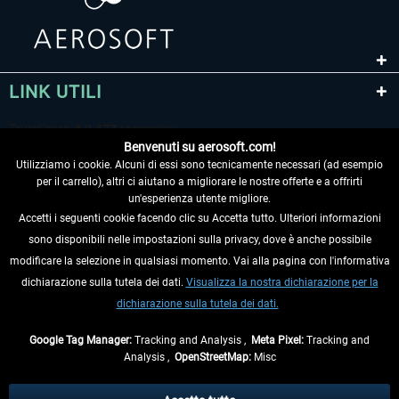
LINK UTILI
Benvenuti su aerosoft.com!
Utilizziamo i cookie. Alcuni di essi sono tecnicamente necessari (ad esempio
per il carrello), altri ci aiutano a migliorare le nostre offerte e a offrirti
un'esperienza utente migliore.
Accetti i seguenti cookie facendo clic su Accetta tutto. Ulteriori informazioni
sono disponibili nelle impostazioni sulla privacy, dove è anche possibile
RECEDERE DAL CONTRATTO
modificare la selezione in qualsiasi momento. Vai alla pagina con l'informativa
dichiarazione sulla tutela dei dati.
Visualizza la nostra dichiarazione per la
INFORMAZIONI
dichiarazione sulla tutela dei dati.
NON PERDETEVI LE ULTIME NOTIZIE
Google Tag Manager:
Tracking and Analysis ,
Meta Pixel:
Tracking and
Analysis ,
OpenStreetMap:
Misc
* Tutti i prezzi sono indicati al netto di Iva e
spese di spedizione
ed
eventualmente le spese di spedizione, se non diversamente descritto.