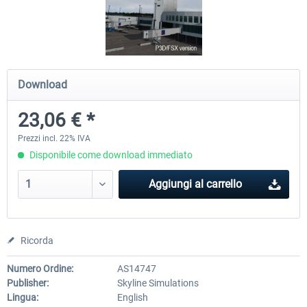
Airports of Mexico City & Central
US Cities X - Chicago
Download
28,65 € *
15,33 € *
23,06 € *
Prezzi incl. 22% IVA
Disponibile come download immediato
Aggiungi al carrello
Ricorda
Numero Ordine:
AS14747
Publisher:
Skyline Simulations
Lingua:
English