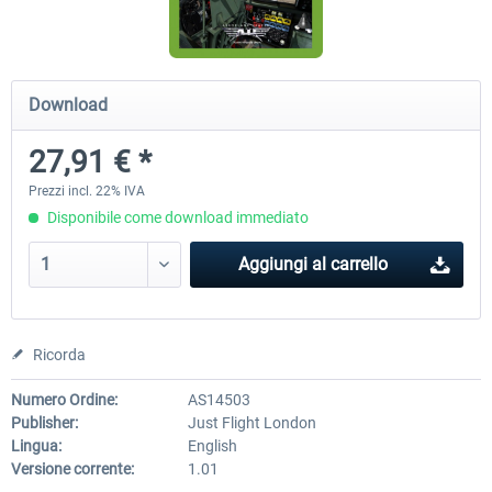
Airbus Bundle
iFly Jets-The 737NG for 
Download
27,91 € *
53,65 € *
60,71 € *
Prezzi incl. 22% IVA
Disponibile come download immediato
Aggiungi al carrello
Ricorda
Numero Ordine:
AS14503
Publisher:
Just Flight London
Lingua:
English
Versione corrente:
1.01