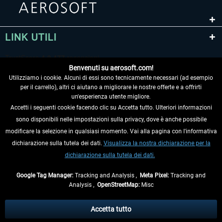
LINK UTILI
Benvenuti su aerosoft.com!
Utilizziamo i cookie. Alcuni di essi sono tecnicamente necessari (ad esempio
per il carrello), altri ci aiutano a migliorare le nostre offerte e a offrirti
un'esperienza utente migliore.
Accetti i seguenti cookie facendo clic su Accetta tutto. Ulteriori informazioni
sono disponibili nelle impostazioni sulla privacy, dove è anche possibile
RECEDERE DAL CONTRATTO
modificare la selezione in qualsiasi momento. Vai alla pagina con l'informativa
dichiarazione sulla tutela dei dati.
Visualizza la nostra dichiarazione per la
INFORMAZIONI
dichiarazione sulla tutela dei dati.
NON PERDETEVI LE ULTIME NOTIZIE
Google Tag Manager:
Tracking and Analysis ,
Meta Pixel:
Tracking and
Analysis ,
OpenStreetMap:
Misc
* Tutti i prezzi sono indicati al netto di Iva e
spese di spedizione
ed
eventualmente le spese di spedizione, se non diversamente descritto.
Accetta tutto
** Riguarda le spedizioni al di fuori della Germania, i tempi di consegna per le