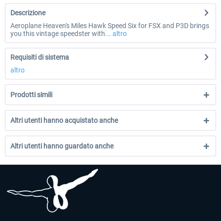
Descrizione
Aeroplane Heaven's Miles Hawk Speed Six for FSX and P3D brings
you this vintage speedster with...
altro
Requisiti di sistema
altro
Prodotti simili
Altri utenti hanno acquistato anche
Altri utenti hanno guardato anche