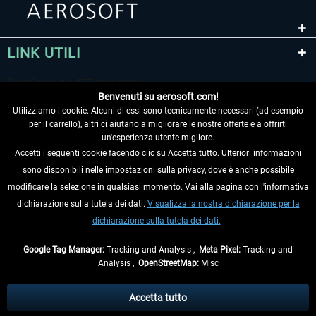
LINK UTILI
Benvenuti su aerosoft.com!
Utilizziamo i cookie. Alcuni di essi sono tecnicamente necessari (ad esempio
per il carrello), altri ci aiutano a migliorare le nostre offerte e a offrirti
un'esperienza utente migliore.
Accetti i seguenti cookie facendo clic su Accetta tutto. Ulteriori informazioni
sono disponibili nelle impostazioni sulla privacy, dove è anche possibile
RECEDERE DAL CONTRATTO
modificare la selezione in qualsiasi momento. Vai alla pagina con l'informativa
dichiarazione sulla tutela dei dati.
Visualizza la nostra dichiarazione per la
INFORMAZIONI
dichiarazione sulla tutela dei dati.
NON PERDETEVI LE ULTIME NOTIZIE
Google Tag Manager:
Tracking and Analysis ,
Meta Pixel:
Tracking and
Analysis ,
OpenStreetMap:
Misc
* Tutti i prezzi sono indicati al netto di Iva e
spese di spedizione
ed
eventualmente le spese di spedizione, se non diversamente descritto.
Accetta tutto
** Riguarda le spedizioni al di fuori della Germania, i tempi di consegna per le