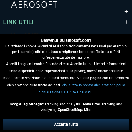
LINK UTILI
Benvenuti su aerosoft.com!
Utilizziamo i cookie. Alcuni di essi sono tecnicamente necessari (ad esempio
per il carrello), altri ci aiutano a migliorare le nostre offerte e a offrirti
un'esperienza utente migliore.
Accetti i seguenti cookie facendo clic su Accetta tutto. Ulteriori informazioni
sono disponibili nelle impostazioni sulla privacy, dove è anche possibile
RECEDERE DAL CONTRATTO
modificare la selezione in qualsiasi momento. Vai alla pagina con l'informativa
dichiarazione sulla tutela dei dati.
Visualizza la nostra dichiarazione per la
INFORMAZIONI
dichiarazione sulla tutela dei dati.
NON PERDETEVI LE ULTIME NOTIZIE
Google Tag Manager:
Tracking and Analysis ,
Meta Pixel:
Tracking and
Analysis ,
OpenStreetMap:
Misc
* Tutti i prezzi sono indicati al netto di Iva e
spese di spedizione
ed
eventualmente le spese di spedizione, se non diversamente descritto.
Accetta tutto
** Riguarda le spedizioni al di fuori della Germania, i tempi di consegna per le