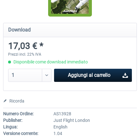
Airbus Bundle
iFly Jets-The 737NG for 
Download
17,03 € *
53,65 € *
60,71 € *
Prezzi incl. 22% IVA
Disponibile come download immediato
Aggiungi al carrello
Ricorda
Numero Ordine:
AS13928
Publisher:
Just Flight London
Lingua:
English
Versione corrente:
1.04