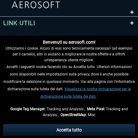
LINK UTILI
Benvenuti su aerosoft.com!
Utilizziamo i cookie. Alcuni di essi sono tecnicamente necessari (ad esempio
per il carrello), altri ci aiutano a migliorare le nostre offerte e a offrirti
un'esperienza utente migliore.
Accetti i seguenti cookie facendo clic su Accetta tutto. Ulteriori informazioni
sono disponibili nelle impostazioni sulla privacy, dove è anche possibile
RECEDERE DAL CONTRATTO
modificare la selezione in qualsiasi momento. Vai alla pagina con l'informativa
dichiarazione sulla tutela dei dati.
Visualizza la nostra dichiarazione per la
INFORMAZIONI
dichiarazione sulla tutela dei dati.
NON PERDETEVI LE ULTIME NOTIZIE
Google Tag Manager:
Tracking and Analysis ,
Meta Pixel:
Tracking and
Analysis ,
OpenStreetMap:
Misc
* Tutti i prezzi sono indicati al netto di Iva e
spese di spedizione
ed
eventualmente le spese di spedizione, se non diversamente descritto.
Accetta tutto
** Riguarda le spedizioni al di fuori della Germania, i tempi di consegna per le