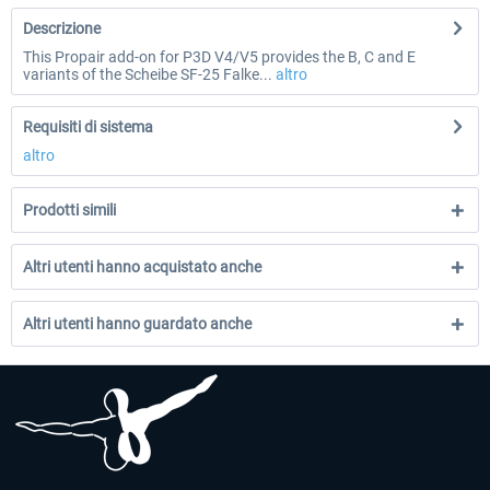
Descrizione
This Propair add-on for P3D V4/V5 provides the B, C and E
variants of the Scheibe SF-25 Falke...
altro
Requisiti di sistema
altro
Prodotti simili
Altri utenti hanno acquistato anche
Altri utenti hanno guardato anche