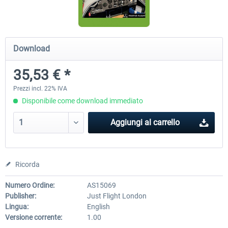
A320 Family professional Bundle
Aerosoft A320/A321 profess
Download
35,53 € *
81,97 € *
61,46 € *
Prezzi incl. 22% IVA
Disponibile come download immediato
Aggiungi al carrello
Ricorda
Numero Ordine:
AS15069
Publisher:
Just Flight London
Lingua:
English
Versione corrente:
1.00