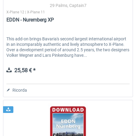
29 Palms, Captain7
X-Plane 12 | X-Plane 11
EDDN - Nuremberg XP
EmergencyDispatcherPro - 24h Free
EmergencyDispatcherPr
Trial
This add-on brings Bavaria's second largest international airport
in an incomparably authentic and lively atmosphere to X-Plane.
0,00 € *
36,59 € *
Over a development period of around 2.5 years, the two designers
Volker Wegner and Lars Pinkenburg have...
25,58 € *
Ricorda