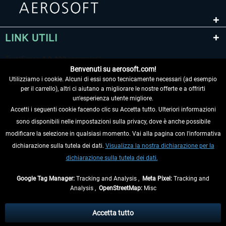
LINK UTILI
Benvenuti su aerosoft.com!
Utilizziamo i cookie. Alcuni di essi sono tecnicamente necessari (ad esempio
per il carrello), altri ci aiutano a migliorare le nostre offerte e a offrirti
un'esperienza utente migliore.
Accetti i seguenti cookie facendo clic su Accetta tutto. Ulteriori informazioni
sono disponibili nelle impostazioni sulla privacy, dove è anche possibile
RECEDERE DAL CONTRATTO
modificare la selezione in qualsiasi momento. Vai alla pagina con l'informativa
dichiarazione sulla tutela dei dati.
Visualizza la nostra dichiarazione per la
INFORMAZIONI
dichiarazione sulla tutela dei dati.
NON PERDETEVI LE ULTIME NOTIZIE
Google Tag Manager:
Tracking and Analysis ,
Meta Pixel:
Tracking and
Analysis ,
OpenStreetMap:
Misc
* Tutti i prezzi sono indicati al netto di Iva e
spese di spedizione
ed
eventualmente le spese di spedizione, se non diversamente descritto.
Accetta tutto
** Riguarda le spedizioni al di fuori della Germania, i tempi di consegna per le