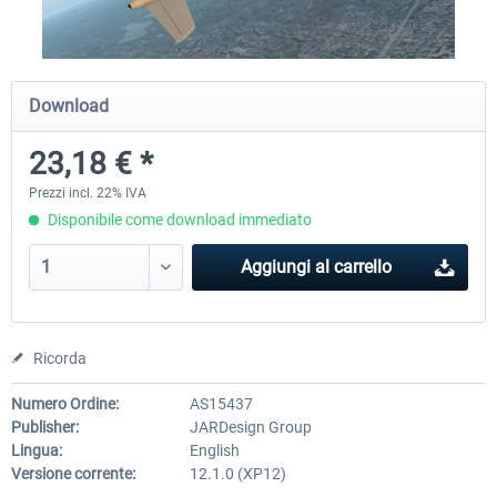
Diamond DA-62
Cessna 208 Grand Caravan 
Download
Series XP
23,18 € *
38,91 € *
50,18 € *
Prezzi incl. 22% IVA
Disponibile come download immediato
Aggiungi al carrello
Ricorda
Numero Ordine:
AS15437
Publisher:
JARDesign Group
Lingua:
English
Versione corrente:
12.1.0 (XP12)