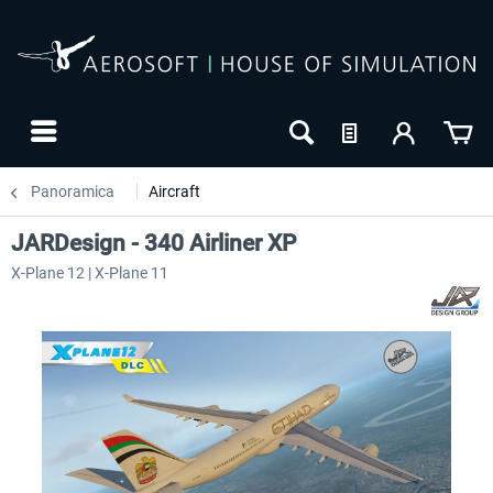
Panoramica
Aircraft
JARDesign - 340 Airliner XP
X-Plane 12 | X-Plane 11