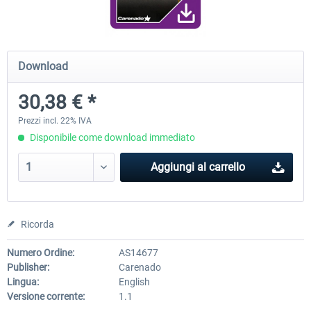
Diamond DA-62
Cessna 208 Grand Caravan 
Download
Series XP
30,38 € *
38,91 € *
50,18 € *
Prezzi incl. 22% IVA
Disponibile come download immediato
Aggiungi al carrello
Ricorda
Numero Ordine:
AS14677
Publisher:
Carenado
Lingua:
English
Versione corrente:
1.1