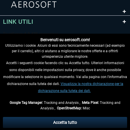
LINK UTILI
Benvenuti su aerosoft.com!
Utilizziamo i cookie. Alcuni di essi sono tecnicamente necessari (ad esempio
per il carrello), altri ci aiutano a migliorare le nostre offerte e a offrirti
un'esperienza utente migliore.
Accetti i seguenti cookie facendo clic su Accetta tutto. Ulteriori informazioni
sono disponibili nelle impostazioni sulla privacy, dove è anche possibile
RECEDERE DAL CONTRATTO
modificare la selezione in qualsiasi momento. Vai alla pagina con l'informativa
dichiarazione sulla tutela dei dati.
Visualizza la nostra dichiarazione per la
INFORMAZIONI
dichiarazione sulla tutela dei dati.
NON PERDETEVI LE ULTIME NOTIZIE
Google Tag Manager:
Tracking and Analysis ,
Meta Pixel:
Tracking and
Analysis ,
OpenStreetMap:
Misc
* Tutti i prezzi sono indicati al netto di Iva e
spese di spedizione
ed
eventualmente le spese di spedizione, se non diversamente descritto.
Accetta tutto
** Riguarda le spedizioni al di fuori della Germania, i tempi di consegna per le