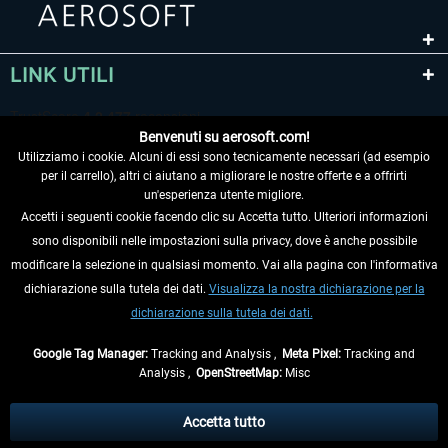
LINK UTILI
Benvenuti su aerosoft.com!
Utilizziamo i cookie. Alcuni di essi sono tecnicamente necessari (ad esempio
per il carrello), altri ci aiutano a migliorare le nostre offerte e a offrirti
un'esperienza utente migliore.
Accetti i seguenti cookie facendo clic su Accetta tutto. Ulteriori informazioni
sono disponibili nelle impostazioni sulla privacy, dove è anche possibile
RECEDERE DAL CONTRATTO
modificare la selezione in qualsiasi momento. Vai alla pagina con l'informativa
dichiarazione sulla tutela dei dati.
Visualizza la nostra dichiarazione per la
INFORMAZIONI
dichiarazione sulla tutela dei dati.
NON PERDETEVI LE ULTIME NOTIZIE
Google Tag Manager:
Tracking and Analysis ,
Meta Pixel:
Tracking and
Analysis ,
OpenStreetMap:
Misc
* Tutti i prezzi sono indicati al netto di Iva e
spese di spedizione
ed
eventualmente le spese di spedizione, se non diversamente descritto.
Accetta tutto
** Riguarda le spedizioni al di fuori della Germania, i tempi di consegna per le