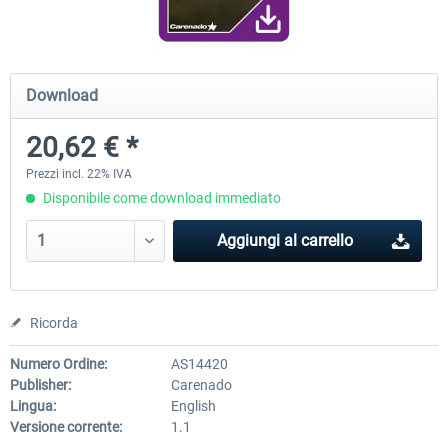
Diamond DA-62
Cessna 208 Grand Caravan 
Download
Series XP
20,62 € *
38,91 € *
50,18 € *
Prezzi incl. 22% IVA
Disponibile come download immediato
Aggiungi al carrello
Ricorda
Numero Ordine:
AS14420
Publisher:
Carenado
Lingua:
English
Versione corrente:
1.1