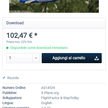
Diamond DA-62
Cessna 208 Grand Caravan 
Download
Series XP
102,47 € *
38,91 € *
50,18 € *
Prezzi incl. 22% IVA
Disponibile come download immediato
Aggiungi al carrello
Ricorda
Numero Ordine:
AS14529
Publisher:
X-Plane.org
Sviluppatore:
FlightFactor & StepToSky
Lingua:
English