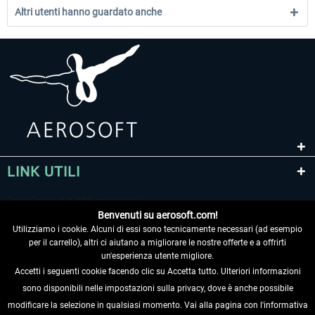
Altri utenti hanno guardato anche
LINK UTILI
Benvenuti su aerosoft.com!
Utilizziamo i cookie. Alcuni di essi sono tecnicamente necessari (ad esempio
per il carrello), altri ci aiutano a migliorare le nostre offerte e a offrirti
un'esperienza utente migliore.
Accetti i seguenti cookie facendo clic su Accetta tutto. Ulteriori informazioni
sono disponibili nelle impostazioni sulla privacy, dove è anche possibile
RECEDERE DAL CONTRATTO
modificare la selezione in qualsiasi momento. Vai alla pagina con l'informativa