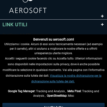
LINK UTILI
Benvenuti su aerosoft.com!
Utilizziamo i cookie. Alcuni di essi sono tecnicamente necessari (ad esempio
per il carrello), altri ci aiutano a migliorare le nostre offerte e a offrirti
un'esperienza utente migliore.
Accetti i seguenti cookie facendo clic su Accetta tutto. Ulteriori informazioni
sono disponibili nelle impostazioni sulla privacy, dove è anche possibile
RECEDERE DAL CONTRATTO
modificare la selezione in qualsiasi momento. Vai alla pagina con l'informativa
dichiarazione sulla tutela dei dati.
Visualizza la nostra dichiarazione per la
INFORMAZIONI
dichiarazione sulla tutela dei dati.
NON PERDETEVI LE ULTIME NOTIZIE
Google Tag Manager:
Tracking and Analysis ,
Meta Pixel:
Tracking and
Analysis ,
OpenStreetMap:
Misc
* Tutti i prezzi sono indicati al netto di Iva e
spese di spedizione
ed
eventualmente le spese di spedizione, se non diversamente descritto.