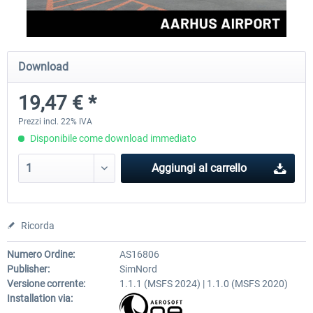
Aerosoft Airport Cologne/Bonn
sim-wings Hamburg
Download
19,47 € *
18,40 € *
20,45 € *
Prezzi incl. 22% IVA
Disponibile come download immediato
Aggiungi al carrello
Ricorda
Numero Ordine:
AS16806
Publisher:
SimNord
Versione corrente:
1.1.1 (MSFS 2024) | 1.1.0 (MSFS 2020)
Installation via: