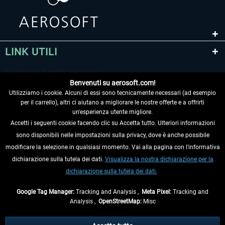
LINK UTILI
Benvenuti su aerosoft.com!
Utilizziamo i cookie. Alcuni di essi sono tecnicamente necessari (ad esempio
per il carrello), altri ci aiutano a migliorare le nostre offerte e a offrirti
un'esperienza utente migliore.
Accetti i seguenti cookie facendo clic su Accetta tutto. Ulteriori informazioni
sono disponibili nelle impostazioni sulla privacy, dove è anche possibile
RECEDERE DAL CONTRATTO
modificare la selezione in qualsiasi momento. Vai alla pagina con l'informativa
dichiarazione sulla tutela dei dati.
Visualizza la nostra dichiarazione per la
INFORMAZIONI
dichiarazione sulla tutela dei dati.
NON PERDETEVI LE ULTIME NOTIZIE
Google Tag Manager:
Tracking and Analysis ,
Meta Pixel:
Tracking and
Analysis ,
OpenStreetMap:
Misc
* Tutti i prezzi sono indicati al netto di Iva e
spese di spedizione
ed
eventualmente le spese di spedizione, se non diversamente descritto.