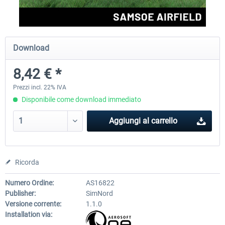
Aerosoft Airport Cologne/Bonn
sim-wings Hamburg
Download
8,42 € *
18,40 € *
20,45 € *
Prezzi incl. 22% IVA
Disponibile come download immediato
Aggiungi al carrello
Ricorda
Numero Ordine:
AS16822
Publisher:
SimNord
Versione corrente:
1.1.0
Installation via: