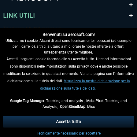
LINK UTILI
Benvenuti su aerosoft.com!
Utilizziamo i cookie. Alcuni di essi sono tecnicamente necessari (ad esempio
per il carrello), altri ci aiutano a migliorare le nostre offerte e a offrirti
un'esperienza utente migliore.
Accetti i seguenti cookie facendo clic su Accetta tutto. Ulteriori informazioni
sono disponibili nelle impostazioni sulla privacy, dove è anche possibile
RECEDERE DAL CONTRATTO
modificare la selezione in qualsiasi momento. Vai alla pagina con l'informativa
dichiarazione sulla tutela dei dati.
Visualizza la nostra dichiarazione per la
INFORMAZIONI
dichiarazione sulla tutela dei dati.
NON PERDETEVI LE ULTIME NOTIZIE
Google Tag Manager:
Tracking and Analysis ,
Meta Pixel:
Tracking and
Analysis ,
OpenStreetMap:
Misc
* Tutti i prezzi sono indicati al netto di Iva e
spese di spedizione
ed
eventualmente le spese di spedizione, se non diversamente descritto.
Accetta tutto
** Riguarda le spedizioni al di fuori della Germania, i tempi di consegna per le
Tecnicamente necessario per accettare
altre nazioni sono disponibili nelle
informazioni di spedizione
.