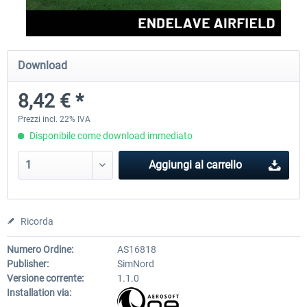
Aerosoft Airport Cologne/Bonn
sim-wings Hamburg
Download
8,42 € *
18,40 € *
20,45 € *
Prezzi incl. 22% IVA
Disponibile come download immediato
Aggiungi al carrello
Ricorda
Numero Ordine:
AS16818
Publisher:
SimNord
Versione corrente:
1.1.0
Installation via: