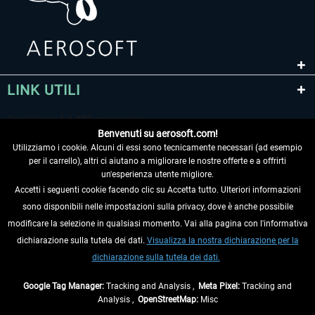
LINK UTILI
Benvenuti su aerosoft.com!
Utilizziamo i cookie. Alcuni di essi sono tecnicamente necessari (ad esempio
per il carrello), altri ci aiutano a migliorare le nostre offerte e a offrirti
un'esperienza utente migliore.
Accetti i seguenti cookie facendo clic su Accetta tutto. Ulteriori informazioni
sono disponibili nelle impostazioni sulla privacy, dove è anche possibile
RECEDERE DAL CONTRATTO
modificare la selezione in qualsiasi momento. Vai alla pagina con l'informativa
dichiarazione sulla tutela dei dati.
Visualizza la nostra dichiarazione per la
INFORMAZIONI
dichiarazione sulla tutela dei dati.
NON PERDETEVI LE ULTIME NOTIZIE
Google Tag Manager:
Tracking and Analysis ,
Meta Pixel:
Tracking and
Analysis ,
OpenStreetMap:
Misc
* Tutti i prezzi sono indicati al netto di Iva e
spese di spedizione
ed