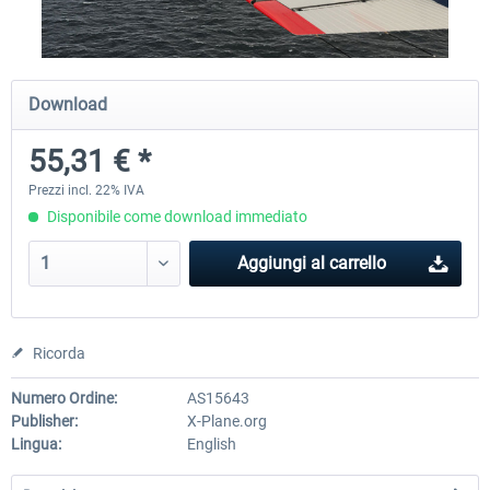
Diamond DA-62
Cessna 208 Grand Caravan 
Download
Series XP
55,31 € *
38,91 € *
50,18 € *
Prezzi incl. 22% IVA
Disponibile come download immediato
Aggiungi al carrello
Ricorda
Numero Ordine:
AS15643
Publisher:
X-Plane.org
Lingua:
English