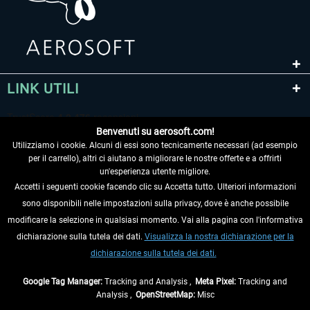
LINK UTILI
Benvenuti su aerosoft.com!
Utilizziamo i cookie. Alcuni di essi sono tecnicamente necessari (ad esempio
per il carrello), altri ci aiutano a migliorare le nostre offerte e a offrirti
un'esperienza utente migliore.
Accetti i seguenti cookie facendo clic su Accetta tutto. Ulteriori informazioni
sono disponibili nelle impostazioni sulla privacy, dove è anche possibile
RECEDERE DAL CONTRATTO
modificare la selezione in qualsiasi momento. Vai alla pagina con l'informativa
dichiarazione sulla tutela dei dati.
Visualizza la nostra dichiarazione per la
INFORMAZIONI
dichiarazione sulla tutela dei dati.
NON PERDETEVI LE ULTIME NOTIZIE
Google Tag Manager:
Tracking and Analysis ,
Meta Pixel:
Tracking and
Analysis ,
OpenStreetMap:
Misc
* Tutti i prezzi sono indicati al netto di Iva e
spese di spedizione
ed