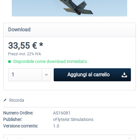
X-Plane.org - King Air 350 XP12
X-Plane.org - Cessna 172M 
Download
Series XP12
33,55 € *
55,31 € *
33,78 € *
Prezzi incl. 22% IVA
Disponibile come download immediato
Aggiungi al carrello
Ricorda
Numero Ordine:
AS16081
Publisher:
vFlyteAir Simulations
Versione corrente:
1.0