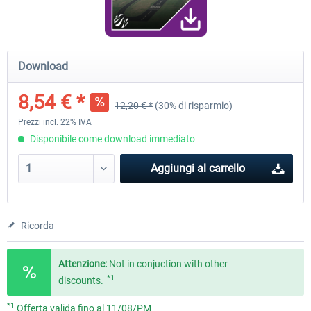
Airport Berlin Brandenburg V2 XP
Airport Zurich V2.0 XP
Download
8,54 € *
12,20 € *
(30% di risparmio)
30,71 € *
26,60 € *
Prezzi incl. 22% IVA
Disponibile come download immediato
Aggiungi al carrello
Ricorda
Attenzione:
Not in conjuction with other
*1
discounts.
*1
Offerta valida fino al 11/08/PM